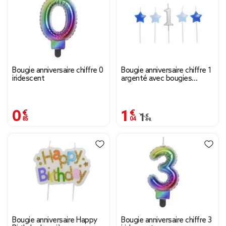
Bougie anniversaire chiffre 0
Bougie anniversaire chiffre 1
iridescent
argenté avec bougies
étoiles bleues
0,85 €
1,04 €
Prix remisé de 1,49 € à
1,49 €
Bougie anniversaire Happy
Bougie anniversaire chiffre 3