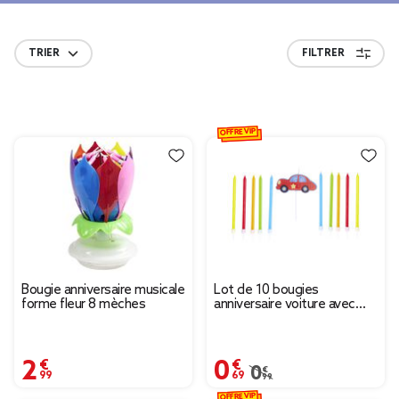
TRIER
FILTRER
OFFRE VIP
Bougie anniversaire musicale
Lot de 10 bougies
forme fleur 8 mèches
anniversaire voiture avec
support
2,99 €
0,69 €
Prix remisé de 0,99 € à
0,99 €
OFFRE VIP