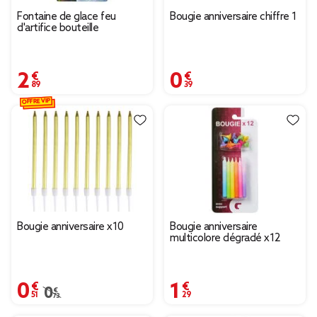
Fontaine de glace feu
Bougie anniversaire chiffre 1
d'artifice bouteille
2,89 €
0,39 €
OFFRE VIP
Bougie anniversaire x10
Bougie anniversaire
multicolore dégradé x12
0,51 €
1,29 €
Prix remisé de 0,73 € à 0,51 €
0,73 €