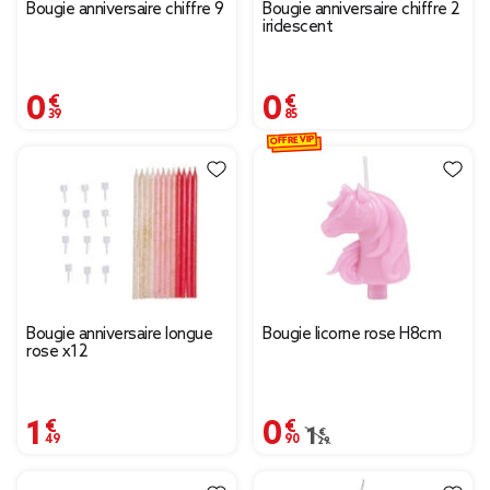
Bougie anniversaire chiffre 9
Bougie anniversaire chiffre 2
iridescent
0,39 €
0,85 €
OFFRE VIP
Bougie anniversaire longue
Bougie licorne rose H8cm
rose x12
1,49 €
0,90 €
Prix remisé de 1,29 € à
1,29 €