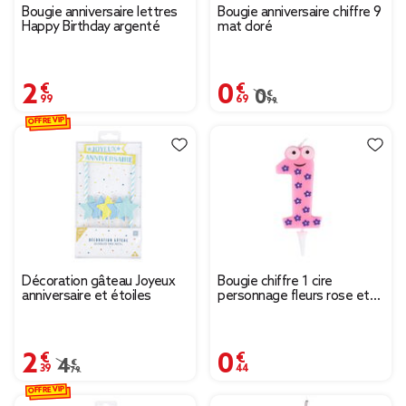
Bougie anniversaire lettres
Bougie anniversaire chiffre 9
Happy Birthday argenté
mat doré
2,99 €
0,69 €
Prix remisé de 0,99 € à
0,99 €
OFFRE VIP
Décoration gâteau Joyeux
Bougie chiffre 1 cire
anniversaire et étoiles
personnage fleurs rose et
violet H8,5cm
2,39 €
0,44 €
Prix remisé de 4,79 € à 2,39 €
4,79 €
OFFRE VIP