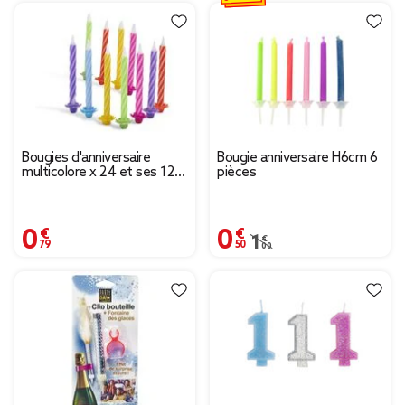
Bougies d'anniversaire
Bougie anniversaire H6cm 6
multicolore x 24 et ses 12
pièces
supports
0,79 €
0,50 €
Prix remisé de 1,00 € à
1,00 €