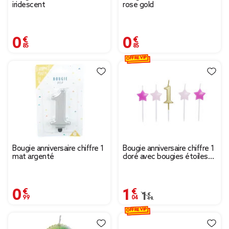
iridescent
rose gold
0,85 €
0,85 €
OFFRE VIP
Bougie anniversaire chiffre 1
Bougie anniversaire chiffre 1
mat argenté
doré avec bougies étoiles
roses
0,99 €
1,04 €
Prix remisé de 1,49 € à
1,49 €
OFFRE VIP