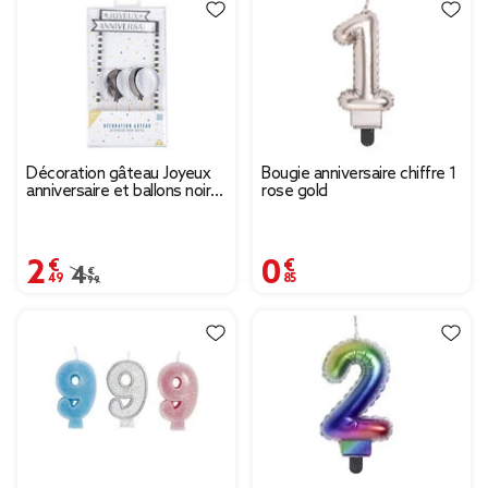
Décoration gâteau Joyeux
Bougie anniversaire chiffre 1
anniversaire et ballons noirs
rose gold
et gris
2,49 €
0,85 €
Prix remisé de 4,99 € à 2,49 €
4,99 €