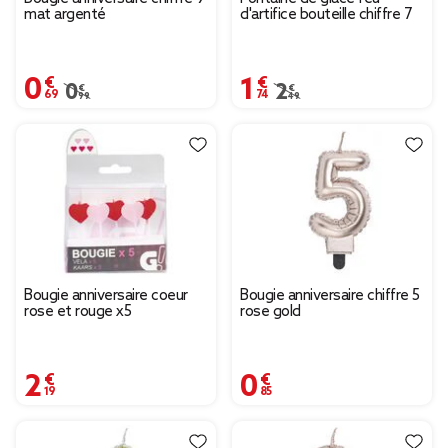
mat argenté
d'artifice bouteille chiffre 7
0,69 €
1,74 €
Prix remisé de 0,99 € à 0,69 €
0,99 €
Prix remisé de 2,49 € à
2,49 €
Bougie anniversaire coeur
Bougie anniversaire chiffre 5
rose et rouge x5
rose gold
2,19 €
0,85 €