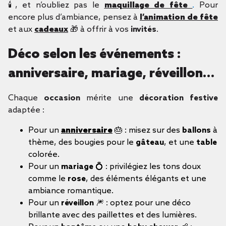
🕯️, et n’oubliez pas le
maquillage de fête
.
Pour
encore plus d’ambiance, pensez à
l’animation de fête
et aux
cadeaux
🎁 à offrir à vos
invités
.
Déco selon les événements :
anniversaire, mariage, réveillon…
Chaque
occasion
mérite une
décoration festive
adaptée :
Pour un
anniversaire
🎂
: misez sur des
ballons
à
thème, des bougies pour le
gâteau
, et une
table
colorée.
Pour un
mariage
💍 : privilégiez les tons doux
comme le
rose
, des éléments élégants et une
ambiance romantique.
Pour un
réveillon
🎆 : optez pour une déco
brillante avec des paillettes et des lumières.