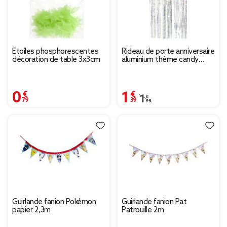
Étoiles phosphorescentes
Rideau de porte anniversaire
décoration de table 3x3cm
aluminium thème candy
1x2m
0,79 €
1,39 €
Prix remisé de 1,99 € à 
1,99 €
Guirlande fanion Pokémon
Guirlande fanion Pat
papier 2,3m
Patrouille 2m