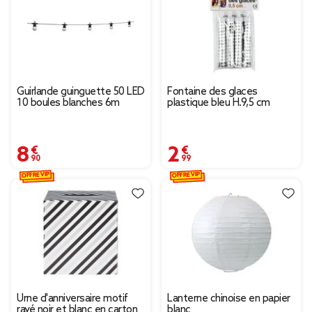
Guirlande guinguette 50 LED
Fontaine des glaces
10 boules blanches 6m
plastique bleu H.9,5 cm
8,90 €
2,99 €
OFFRE VIP
OFFRE VIP
Urne d'anniversaire motif
Lanterne chinoise en papier
rayé noir et blanc en carton
blanc