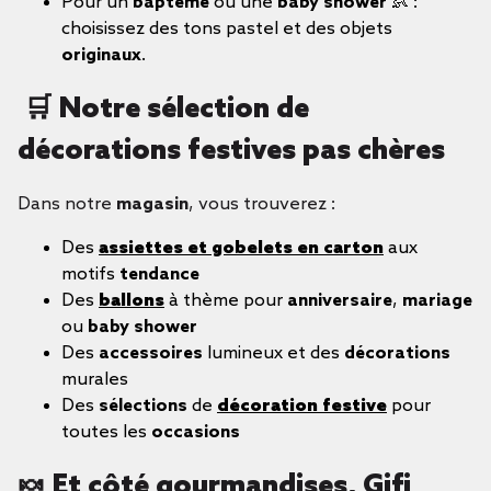
Pour un
baptême
ou une
baby shower
👶 :
choisissez des tons pastel et des objets
originaux
.
🛒 Notre sélection de
décorations festives pas chères
Dans notre
magasin
, vous trouverez :
Des
assiettes et gobelets en carton
aux
motifs
tendance
Des
ballons
à thème pour
anniversaire
,
mariage
ou
baby shower
Des
accessoires
lumineux et des
décorations
murales
Des
sélections
de
décoration festive
pour
toutes les
occasions
🍬
Et côté gourmandises, Gifi