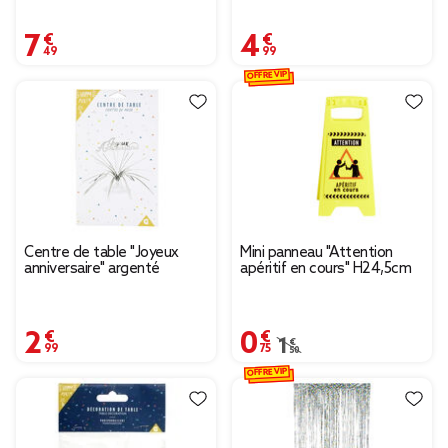
7,49 €
4,99 €
OFFRE VIP
Centre de table "Joyeux
Mini panneau "Attention
anniversaire" argenté
apéritif en cours" H24,5cm
2,99 €
0,75 €
Prix remisé de 1,50 € à
1,50 €
OFFRE VIP