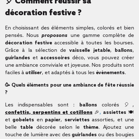
🎈 Comment réussir sa
décoration festive ?
En choisissant des éléments simples, colorés et bien
pensés. Nous
proposons
une gamme complète de
décoration festive
accessible à toutes les bourses.
Grâce à la sélection de
vaisselle jetable
,
ballons
,
guirlandes
et
accessoires
déco, vous pouvez créer
une ambiance conviviale et joyeuse. Nos produits sont
faciles à
utiliser
, et adaptés à tous les
évènements
.
🥳 Quels éléments pour une ambiance de fête réussie
?
Les indispensables sont :
ballons
colorés 🎈,
confettis, serpentins et cotillons
🎉
,
assiettes
🍽️
et
gobelets
en
papier
,
serviettes
assorties, et une
belle
table
décorée selon le
thème
. Ajoutez une
touche de lumière avec des
guirlandes
ou des bougies