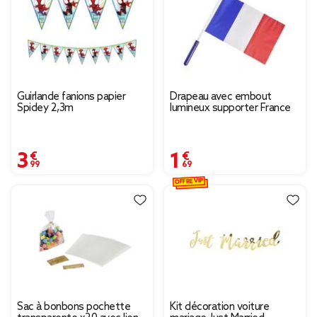
Guirlande fanions papier
Drapeau avec embout
Spidey 2,3m
lumineux supporter France
3,99 €
1,69 €
OFFRE VIP
Sac à bonbons pochette
Kit décoration voiture