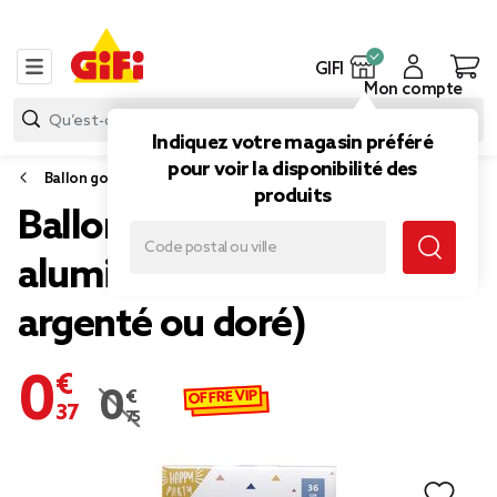
GIFI
Mon compte
Indiquez votre magasin préféré
pour voir la disponibilité des
Ballon gonflable
produits
Ballon forme lettre X
aluminium (2 modèles
argenté ou doré)
0,37 €
OFFRE VIP
0,75 €
Prix remisé de 0,75 € à 0,37 €