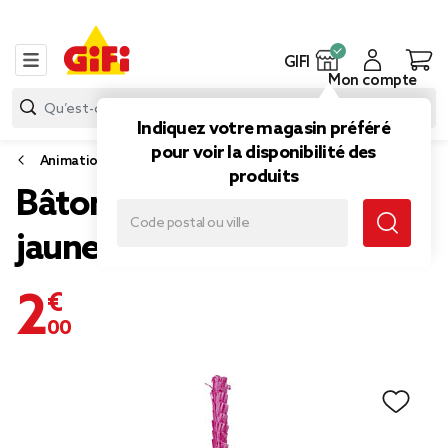
GIFI
Mon compte
Indiquez votre magasin préféré
pour voir la disponibilité des
Animation de fête
produits
Bâton pour piñata vert
jaune et rouge en carton
2,00 €