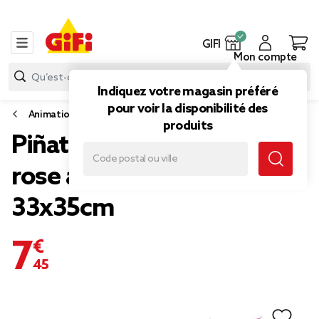
GIFI
Mon compte
Indiquez votre magasin préféré
pour voir la disponibilité des
Animation de fête
produits
Piñata licorne blanche et
rose avec masque
33x35cm
7,45 €