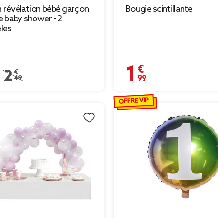
n révélation bébé garçon
Bougie scintillante
lle baby shower - 2
les
€
1,99 €
Prix remisé de 2,49 € à 1,74 €
2,49 €
OFFRE VIP