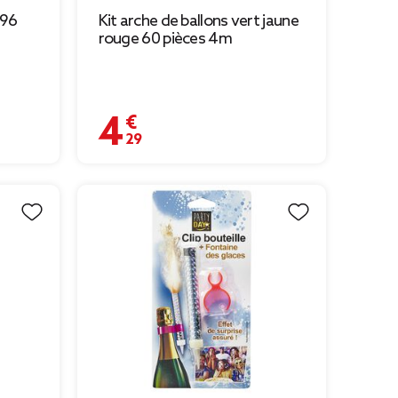
 96
Kit arche de ballons vert jaune
rouge 60 pièces 4m
4,29 €
9 € à 2,70 €