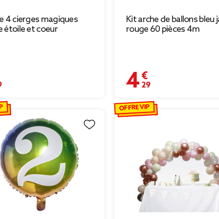
e 4 cierges magiques
Kit arche de ballons bleu 
 étoile et coeur
rouge 60 pièces 4m
€
4,29 €
P
OFFRE VIP