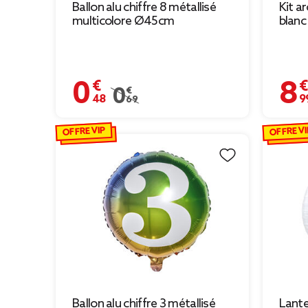
Ballon alu chiffre 8 métallisé
Kit a
multicolore Ø45cm
blanc
0,48 €
8,99 
Prix remisé de 0,69 € à 0,48 €
0,69 €
OFFRE VIP
OFFRE VI
Ballon alu chiffre 3 métallisé
Lante