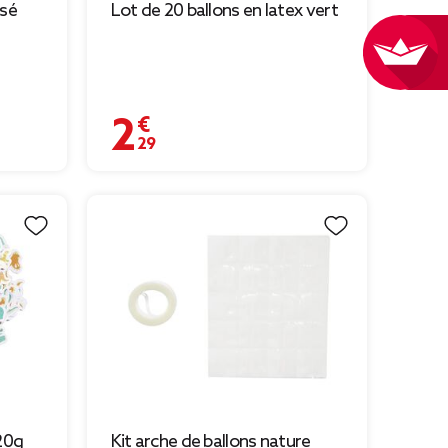
isé
Lot de 20 ballons en latex vert
2,29 €
9 € à 0,48 €
20g
Kit arche de ballons nature