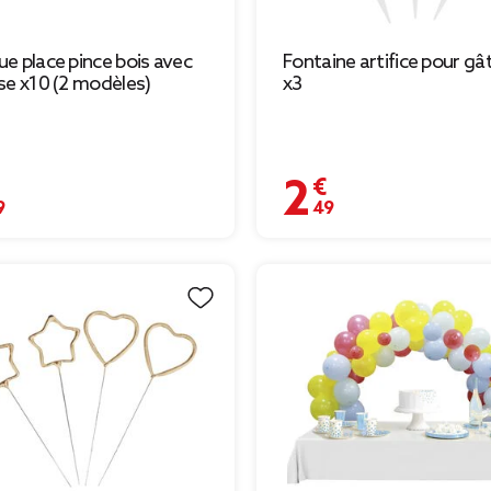
e place pince bois avec
Fontaine artifice pour gâ
se x10 (2 modèles)
x3
€
2,49 €