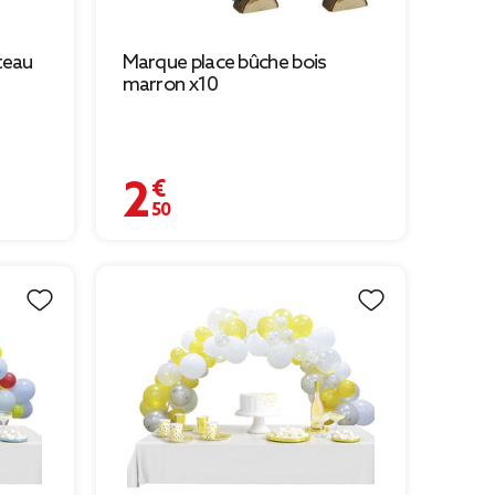
teau
Marque place bûche bois
marron x10
2,50 €