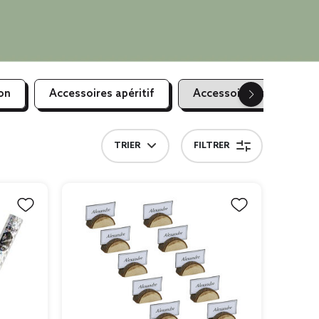
on
Accessoires apéritif
Accessoires de fêtes
TRIER
FILTRER