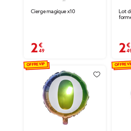
Cierge magique x10
Lot d
forme
2,49 €
2,49 
OFFRE VIP
OFFRE VI