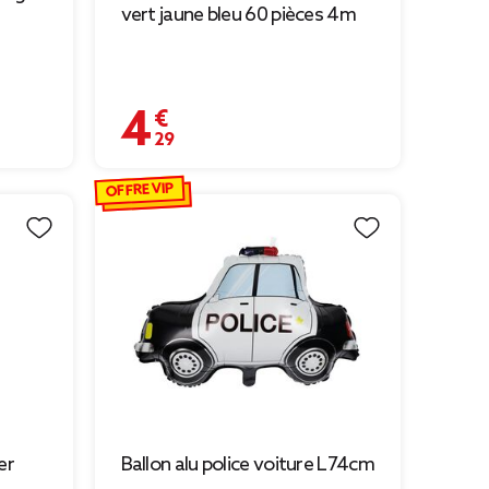
vert jaune bleu 60 pièces 4m
4,29 €
9 € à 0,69 €
OFFRE VIP
er
Ballon alu police voiture L74cm