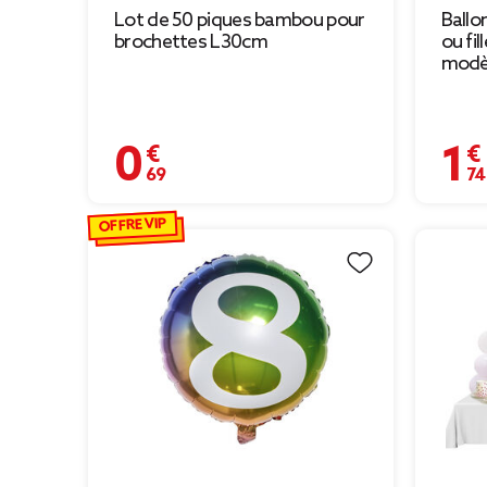
Lot de 50 piques bambou pour
Ballo
brochettes L30cm
ou fi
modè
0,69 €
1,74 
OFFRE VIP