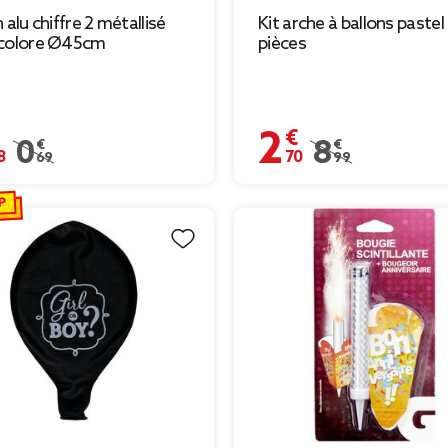
 alu chiffre 2 métallisé
Kit arche à ballons pastel
icolore Ø45cm
pièces
€
2,70 €
Prix remisé de 0,69 € à 0,48 €
0,69 €
Prix remisé de 8,9
8,99 €
P