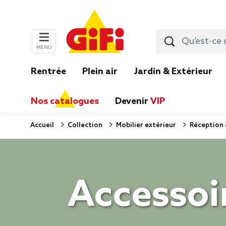
MENU
Rentrée
Plein air
Jardin & Extérieur
Nos catalogues
Devenir
VIP
Accueil
Collection
Mobilier extérieur
Réception 
Accessoir