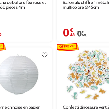
rche de ballons fée rose et
Ballon alu chiffre 1 métall
 60 pièces 4m
multicolore Ø45cm
€
0,48 €
Prix remisé de 0,6
0,69 €
P
OFFRE VIP
rne chinoise en papier
Confetti dinosaure vert 