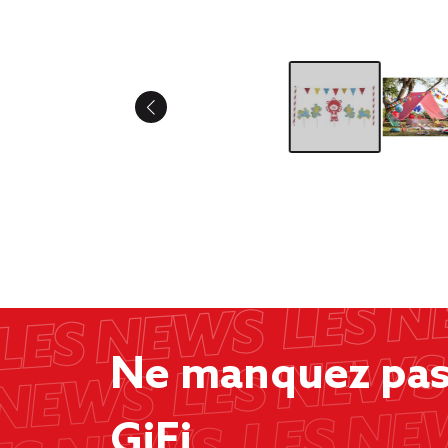
Ne manquez pas 
GiFi