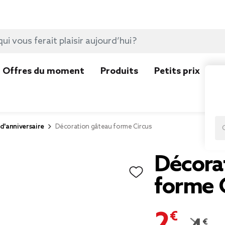
Offres du moment
Produits
Petits prix
N
d'anniversaire
Décoration gâteau forme Circus
Décora
forme 
2,24 €