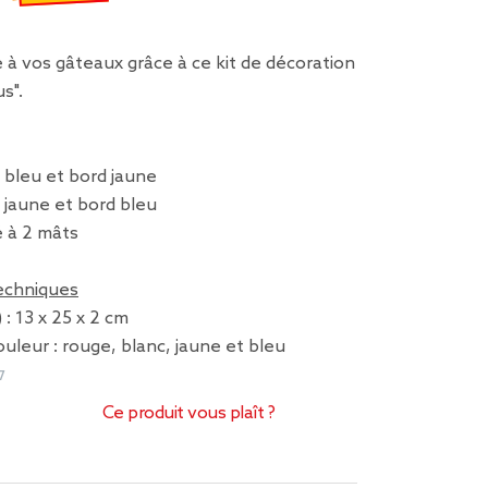
€
emisé de 4,49 € à 2,24 €
à vos gâteaux grâce à ce kit de décoration
us".
r bleu et bord jaune
r jaune et bord bleu
é à 2 mâts
techniques
: 13 x 25 x 2 cm
ouleur : rouge, blanc, jaune et bleu
7
Ce produit vous plaît ?