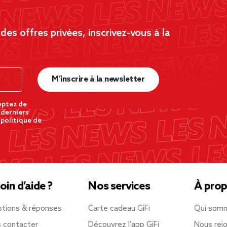
es offres privées, inscrivez-vous à la
M’inscrire à la newsletter
eptez de
 derniers
 politique de
oin d’aide ?
Nos services
À prop
tions & réponses
Carte cadeau GiFi
Qui som
 contacter
Découvrez l’app GiFi
Nous rejo