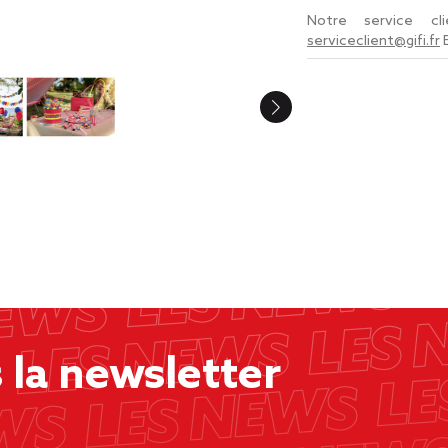
Notre service c
serviceclient@gifi.fr
la newsletter