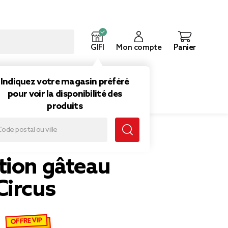
GIFI
Mon compte
Panier
ouveautés
Inspirations
Indiquez votre magasin préféré
pour voir la disponibilité des
produits
tion gâteau
Circus
OFFRE VIP