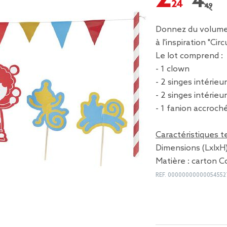
4,49 
Prix r
Donnez du volume 
à l'inspiration "Circ
Le lot comprend :
- 1 clown
- 2 singes intérieu
- 2 singes intérieu
- 1 fanion accroch
Caractéristiques 
Dimensions (LxlxH) 
Matière : carton C
REF.
00000000000054552