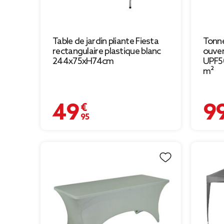
Table de jardin pliante Fiesta
Tonne
rectangulaire plastique blanc
ouver
244x75xH74cm
UPF5
m²
49,95 €
99,00