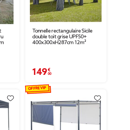
t
Tonnelle rectangulaire Sicile
ru
double toit grise UPF50+
cm
400x300xH287cm 12m²
149,00 €
 à 139,30 €
OFFRE VIP