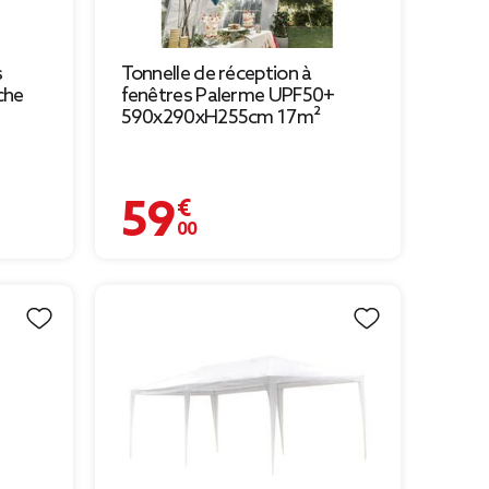
s
Tonnelle de réception à
che
fenêtres Palerme UPF50+
590x290xH255cm 17m²
59,00 €