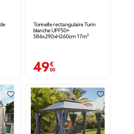
 de
Tonnelle rectangulaire Turin
blanche UPF50+
584x290xH260cm 17m²
49,00 €