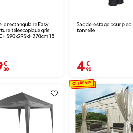
lle rectangulaire Easy
Sac de lestage pour pied
ture télescopique gris
tonnelle
0+ 590x295xH270cm 18
 €
4,90 €
OFFRE VIP