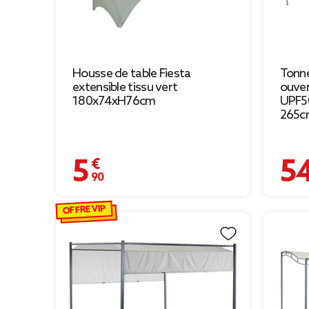
Housse de table Fiesta
Tonne
extensible tissu vert
ouver
180x74xH76cm
UPF5
265c
5,90 €
54,00
OFFRE VIP