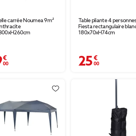
lle carrée Noumea 9m²
Table pliante 4 personne
anthracite
Fiesta rectangulaire blan
300xH260cm
180x70xH74cm
 €
25,00 €