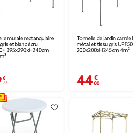
lle murale rectangulaire
Tonnelle de jardin carrée
gris et blanc écru
métal et tissu gris UPF5
0+ 395x290xH240cm
200x200xH245cm 4m²
5m²
44,00 €
€
P