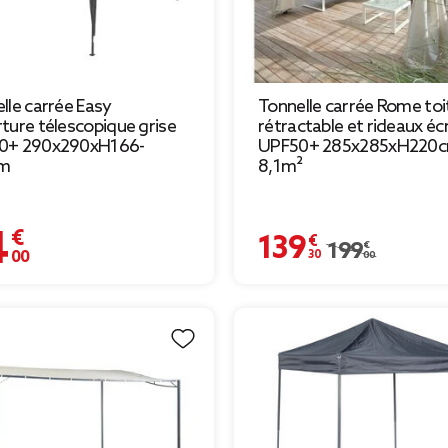
lle carrée Easy
Tonnelle carrée Rome toi
ture télescopique grise
rétractable et rideaux éc
0+ 290x290xH166-
UPF50+ 285x285xH220
m
8,1m²
 €
139,30 €
Prix remisé de 199,00 €
199,00 €