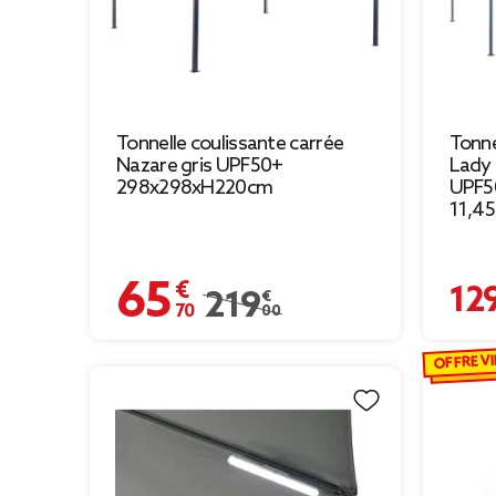
Tonnelle coulissante carrée
Tonne
Nazare gris UPF50+
Lady 
298x298xH220cm
UPF5
11,4
65,70 €
129,00 
Prix remisé de 219,00 € à 65,70 €
219,00 €
OFFRE VI