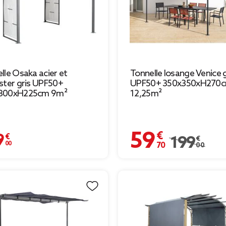
lle Osaka acier et
Tonnelle losange Venice g
ster gris UPF50+
UPF50+ 350x350xH270
300xH225cm 9m²
12,25m²
59,70 €
€
Prix remisé de 
199,00 €