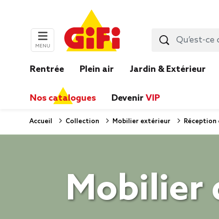
MENU
Rentrée
Plein air
Jardin & Extérieur
Nos catalogues
Devenir
VIP
Accueil
Collection
Mobilier extérieur
Réception 
Mobilier 