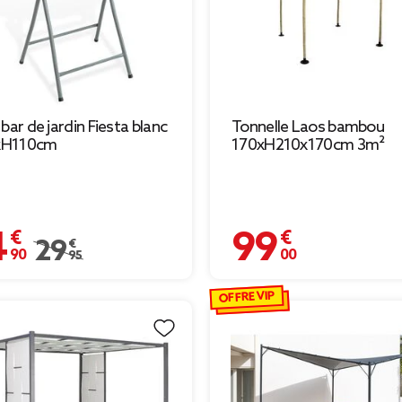
 bar de jardin Fiesta blanc
Tonnelle Laos bambou
H110cm
170xH210x170cm 3m²
 €
99,00 €
Prix remisé de 29,95 € à 24,90 €
29,95 €
OFFRE VIP