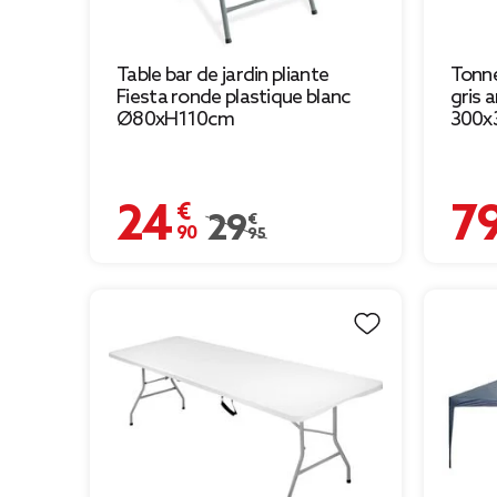
Table bar de jardin pliante
Tonne
Fiesta ronde plastique blanc
gris 
Ø80xH110cm
300x
24,90 €
79,00
Prix remisé de 29,95 € à 24,90 €
29,95 €