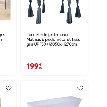
ris
Tonnelle de jardin ronde
cm
Mathias 6 pieds métal et tissu
gris UPF50+ Ø350xH270cm
199,00 €
199,00 € à 59,70 €