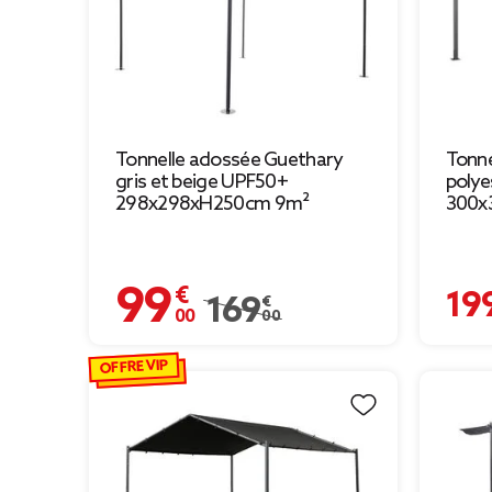
Tonnelle adossée Guethary
Tonne
gris et beige UPF50+
polye
298x298xH250cm 9m²
300x
99,00 €
199,00 
Prix remisé de 169,00 € à 99,00 €
169,00 €
OFFRE VIP