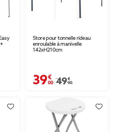
 Easy
Store pour tonnelle rideau
0+
enroulable à manivelle
142xH210cm
39,00 €
Prix remisé de 49,00 € à 39,00 €
49,00 €