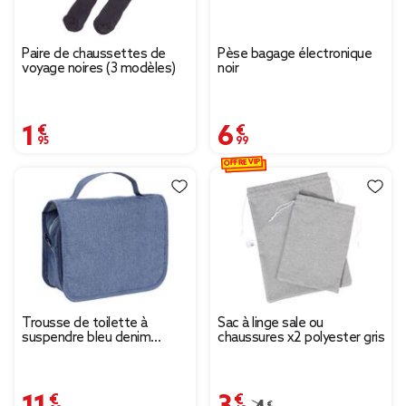
Paire de chaussettes de
Pèse bagage électronique
voyage noires (3 modèles)
noir
1,95 €
6,99 €
OFFRE VIP
Trousse de toilette à
Sac à linge sale ou
suspendre bleu denim
chaussures x2 polyester gris
L.22xl.18,5xH.9cm
11,99 €
3,49 €