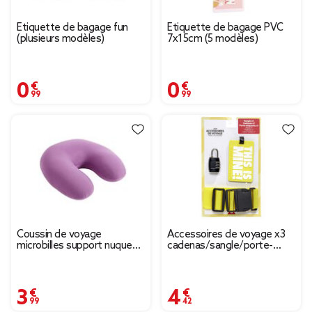
Étiquette de bagage fun
Étiquette de bagage PVC
(plusieurs modèles)
7x15cm (5 modèles)
0,99 €
0,99 €
Coussin de voyage
Accessoires de voyage x3
microbilles support nuque
cadenas/sangle/porte-
ergonomique rose 28x28cm
étiquette
3,99 €
4,42 €