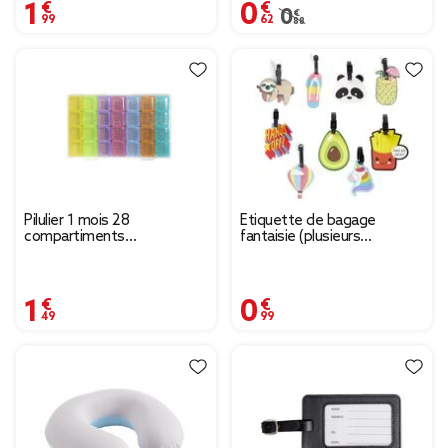
1,99 €
0,62 €
Prix remisé de 0,88 € à
0,88 €
Pilulier 1 mois 28
Étiquette de bagage
compartiments
fantaisie (plusieurs
rectangulaire plastique bleu
modèles)
10,5x17,4cm
1,49 €
0,99 €