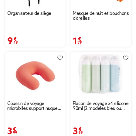
Organisateur de siège
Masque de nuit et bouchons
d'oreilles
9,49 €
1,79 €
Coussin de voyage
Flacon de voyage x4 silicone
microbilles support nuque
90ml (2 modèles bleu ou
ergonomique orange
rose)
28x28cm
3,99 €
3,99 €