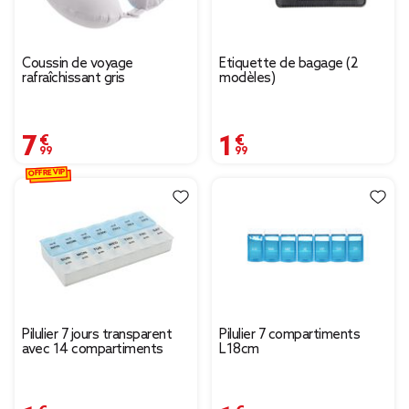
Coussin de voyage
Étiquette de bagage (2
rafraîchissant gris
modèles)
7,99 €
1,99 €
OFFRE VIP
Pilulier 7 jours transparent
Pilulier 7 compartiments
avec 14 compartiments
L18cm