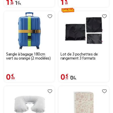
1,39 €
1,19 €
Prix remisé de 1,99 € à 1,39 €
1,99 €
OFFRE VIP
Sangle à bagage 180cm
Lot de 3 pochettes de
vert ou orange (2 modèles)
rangement 3 formats
0,99 €
0,71 €
Prix remisé de 0,99 € à
0,99 €