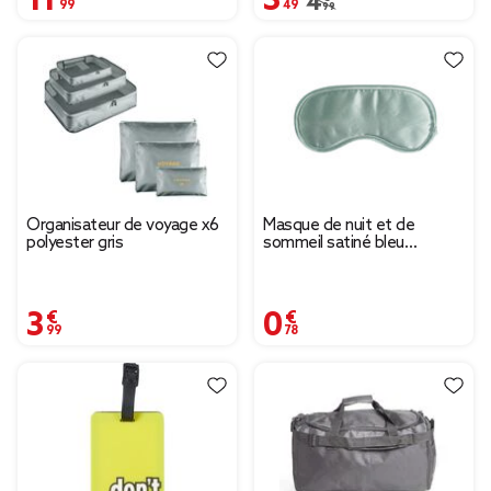
Prix remisé de 4,99 € à
4,99 €
Organisateur de voyage x6
Masque de nuit et de
polyester gris
sommeil satiné bleu
8,5x18,5cm
3,99 €
0,78 €