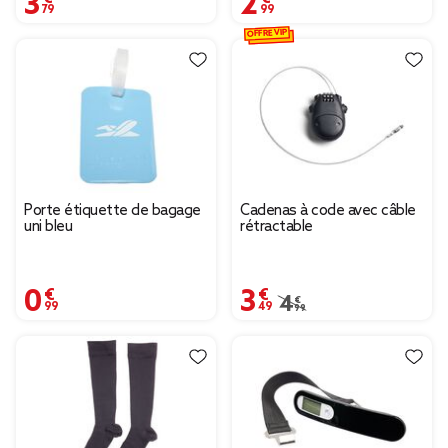
OFFRE VIP
Porte étiquette de bagage
Cadenas à code avec câble
uni bleu
rétractable
0,99 €
3,49 €
Prix remisé de 4,99 € à
4,99 €