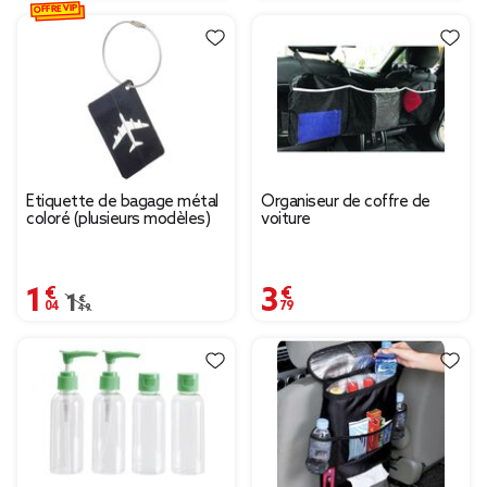
OFFRE VIP
Étiquette de bagage métal
Organiseur de coffre de
coloré (plusieurs modèles)
voiture
1,04 €
3,79 €
Prix remisé de 1,49 € à 1,04 €
1,49 €