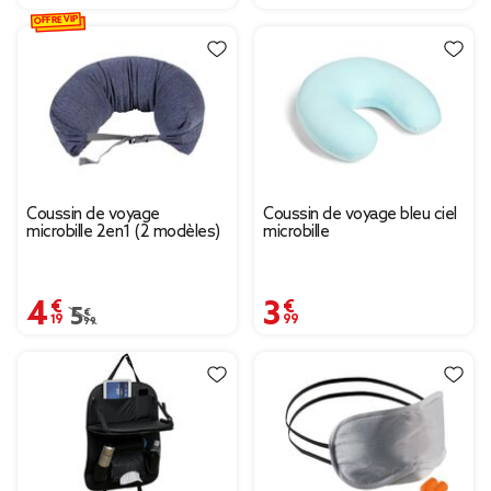
OFFRE VIP
Coussin de voyage
Coussin de voyage bleu ciel
microbille 2en1 (2 modèles)
microbille
4,19 €
3,99 €
Prix remisé de 5,99 € à 4,19 €
5,99 €