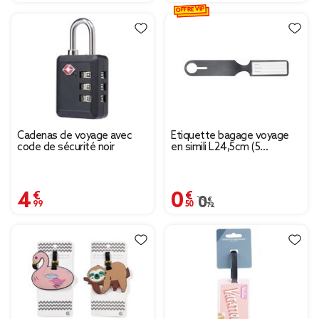
OFFRE VIP
Cadenas de voyage avec
Étiquette bagage voyage
code de sécurité noir
en simili L24,5cm (5
modèles)
4,99 €
0,50 €
Prix remisé de 0,72 € à
0,72 €