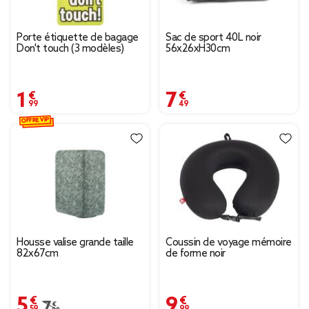
Porte étiquette de bagage
Sac de sport 40L noir
Don't touch (3 modèles)
56x26xH30cm
1,99 €
7,49 €
OFFRE VIP
Housse valise grande taille
Coussin de voyage mémoire
82x67cm
de forme noir
5,59 €
9,99 €
Prix remisé de 7,99 € à 5,59 €
7,99 €