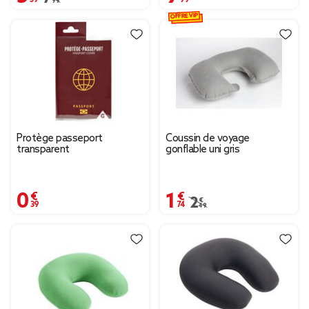
OFFRE VIP
Protège passeport
Coussin de voyage
transparent
gonflable uni gris
0,39 €
1,74 €
Prix remisé de 2,49 € à
2,49 €