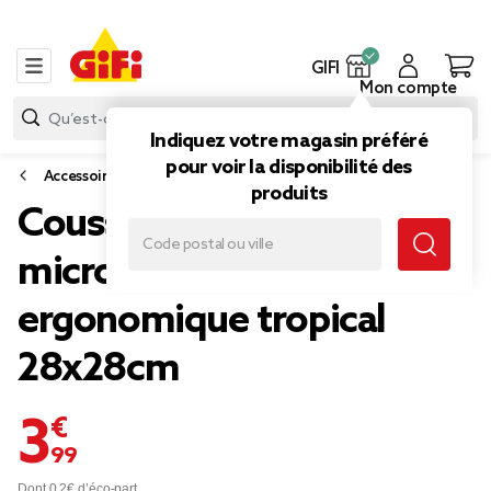
GIFI
Mon compte
Indiquez votre magasin préféré
pour voir la disponibilité des
Accessoires de voyage
produits
Coussin de voyage
microbilles support nuque
ergonomique tropical
28x28cm
3,99 €
Dont 0,2€ d’éco-part