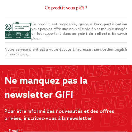
Ce produit vous plaît ?
Ce produit est recyclable, grâce à
l’éco-participation
vous pouvez offrir une nouvelle vie à vos meuble usagés
en les rapportant dans un
point de collecte
.
En savoir
plus...
.
Notre service client est à votre écoute à l'adresse :
serviceclient@gifi.fr
En savoir plus...
Ne manquez pas la
newsletter GiFi
Pour être informé des nouveautés et des offres
privées, inscrivez-vous à la newsletter
E-mail*