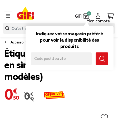
GIFI
Mon compte
Indiquez votre magasin préféré
pour voir la disponibilité des
Accessoires de voyage
produits
Étiquette bagage voyage
en simili L24,5cm (5
modèles)
0,50 €
OFFRE VIP
0,72 €
Prix remisé de 0,72 € à 0,50 €