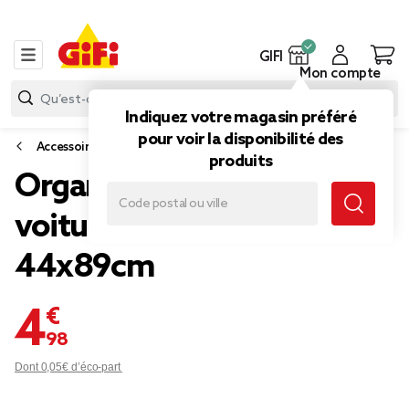
GIFI
Mon compte
Indiquez votre magasin préféré
pour voir la disponibilité des
Accessoires voiture
produits
Organisateur coffre de
voiture avec pochettes
44x89cm
4,98 €
Dont 0,05€ d’éco-part