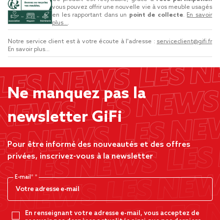
vous pouvez offrir une nouvelle vie à vos meuble usagés
en les rapportant dans un
point de collecte
.
En savoir
plus...
.
Notre service client est à votre écoute à l'adresse :
serviceclient@gifi.fr
En savoir plus...
Ne manquez pas la
newsletter GiFi
Pour être informé des nouveautés et des offres
privées, inscrivez-vous à la newsletter
E-mail*
En renseignant votre adresse e-mail, vous acceptez de