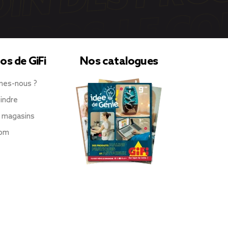
os de GiFi
Nos catalogues
mes-nous ?
indre
 magasins
oom