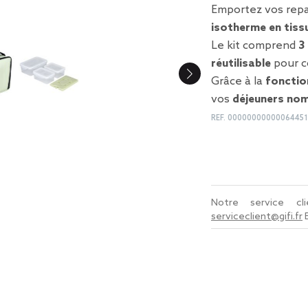
Emportez vos repa
isotherme en tiss
Le kit comprend
3
réutilisable
pour co
Grâce à la
fonctio
vos
déjeuners no
REF.
0000000000006445
Notre service c
serviceclient@gifi.fr