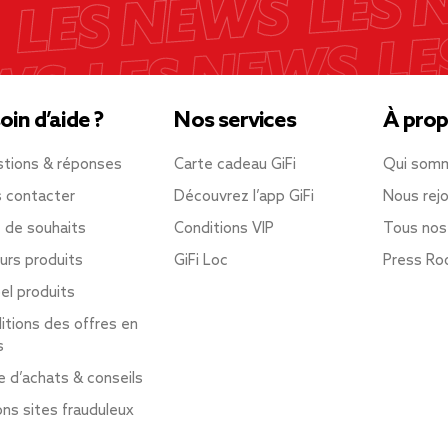
oin d’aide ?
Nos services
À prop
tions & réponses
Carte cadeau GiFi
Qui som
 contacter
Découvrez l’app GiFi
Nous rejo
e de souhaits
Conditions VIP
Tous nos
urs produits
GiFi Loc
Press R
el produits
itions des offres en
s
e d’achats & conseils
ons sites frauduleux