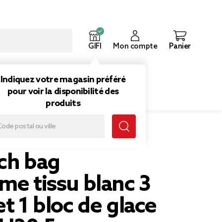
GIFI
Mon compte
Panier
ouveautés
Inspirations
Indiquez votre magasin préféré
pour voir la disponibilité des
produits
 3 boîtes et 1 bloc de glace 18x17xH20,5cm
ch bag
me tissu blanc 3
et 1 bloc de glace