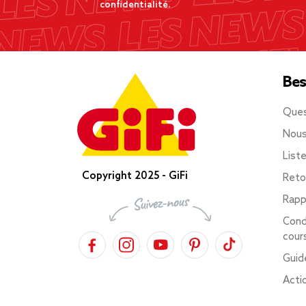
confidentialité.
Bes
Ques
Nous
List
Copyright 2025 - GiFi
Reto
Rapp
Cond
cour
Guid
Acti