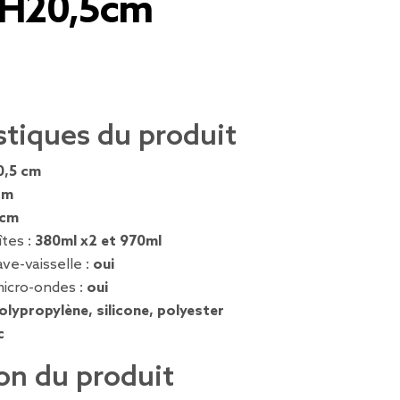
xH20,5cm
stiques du produit
0,5 cm
cm
 cm
îtes :
380ml x2 et 970ml
ve-vaisselle :
oui
icro-ondes :
oui
olypropylène, silicone, polyester
c
on du produit