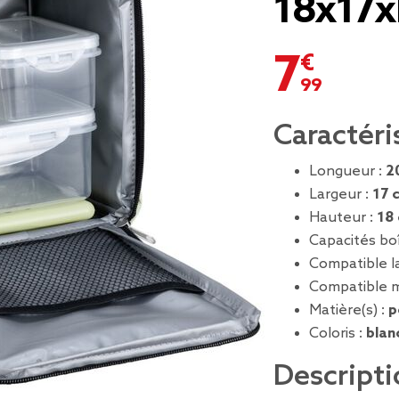
18x17
7,99 €
Caractéri
Longueur :
2
Largeur :
17 
Hauteur :
18
Capacités bo
Compatible la
Compatible m
Matière(s) :
p
Coloris :
blan
Descripti