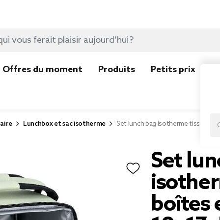
Offres du moment
Produits
Petits prix
N
aire
Lunchbox et sac isotherme
Set lunch bag isotherme tissu blanc
Set lun
isother
boîtes 