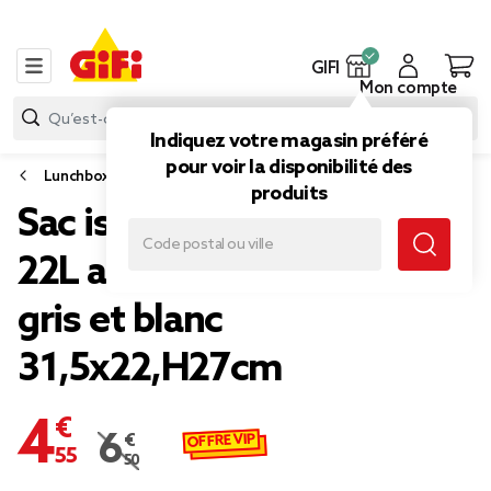
GIFI
Mon compte
Indiquez votre magasin préféré
pour voir la disponibilité des
Lunchbox et sac isotherme
produits
Sac isotherme fraîcheur
22L anses et bandoulière
gris et blanc
31,5x22,H27cm
4,55 €
OFFRE VIP
6,50 €
Prix remisé de 6,50 € à 4,55 €