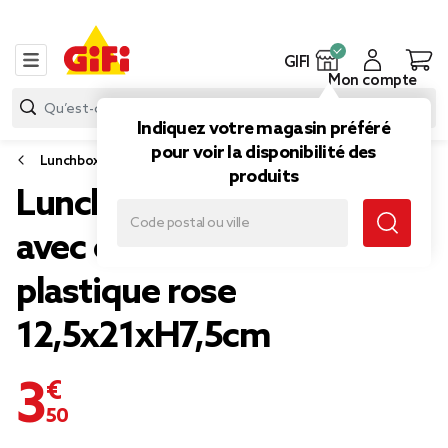
GIFI
Mon compte
Indiquez votre magasin préféré
pour voir la disponibilité des
Lunchbox et sac isotherme
produits
Lunch box rétractable 1L
avec couverts silicone et
plastique rose
12,5x21xH7,5cm
3,50 €