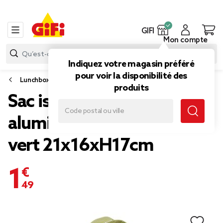
GIFI
Mon compte
Indiquez votre magasin préféré
pour voir la disponibilité des
Lunchbox et sac isotherme
produits
Sac isotherme 5L
aluminium et polyester
vert 21x16xH17cm
1,49 €