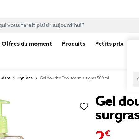
Offres du moment
Produits
Petits prix
N
n-être
Hygiène
Gel douche Evoluderm surgras 500 ml
Gel do
surgra
2,99 €