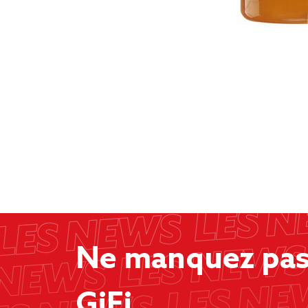
Ne manquez pas 
GiFi