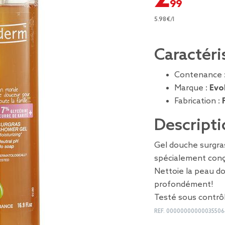
5.98€/l
Caractéri
Contenance 
Marque :
Evo
Fabrication :
Descripti
Gel douche surgra
spécialement conç
Nettoie la peau do
profondément!
Testé sous contrô
REF.
00000000000035506