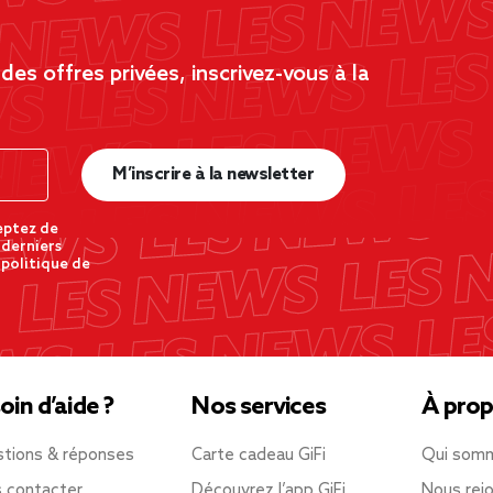
es offres privées, inscrivez-vous à la
M’inscrire à la newsletter
eptez de
 derniers
 politique de
oin d’aide ?
Nos services
À prop
tions & réponses
Carte cadeau GiFi
Qui som
 contacter
Découvrez l’app GiFi
Nous rejo