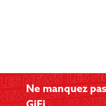
Ne manquez pas 
GiFi