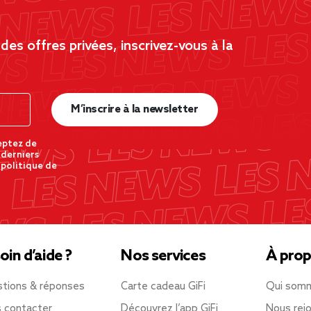
es offres privées, inscrivez-vous à la
M’inscrire à la newsletter
eptez de
 derniers
 politique de
oin d’aide ?
Nos services
À prop
tions & réponses
Carte cadeau GiFi
Qui som
 contacter
Découvrez l’app GiFi
Nous rejo