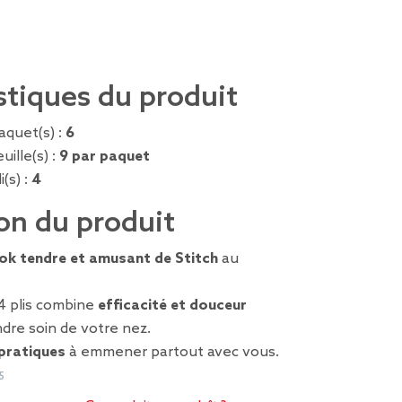
stiques du produit
quet(s) :
6
ille(s) :
9 par paquet
(s) :
4
on du produit
ook tendre et amusant de Stitch
au
4 plis combine
efficacité et douceur
dre soin de votre nez.
pratiques
à emmener partout avec vous.
5