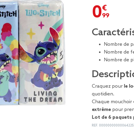
0,99 €
Caractéri
Nombre de pa
Nombre de feu
Nombre de pli
Descripti
Craquez pour
le l
quotidien.
Chaque mouchoir 
extrême
pour pren
Lot de 6 paquets 
REF.
00000000000064225