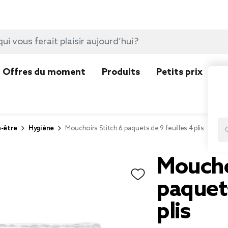
Offres du moment
Produits
Petits prix
N
n-être
Hygiène
Mouchoirs Stitch 6 paquets de 9 feuilles 4 plis
Mouchoi
paquets
plis