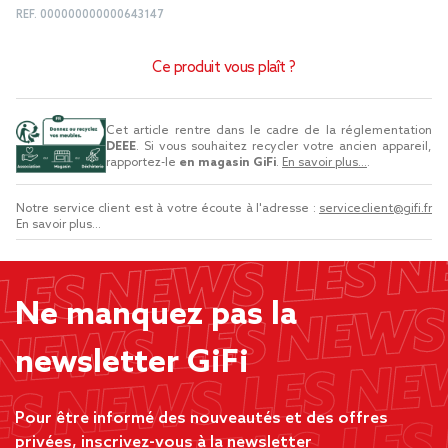
REF.
000000000000643147
Ce produit vous plaît ?
Cet article rentre dans le cadre de la réglementation
DEEE
. Si vous souhaitez recycler votre ancien appareil,
rapportez-le
en magasin GiFi
.
En savoir plus...
.
Notre service client est à votre écoute à l'adresse :
serviceclient@gifi.fr
En savoir plus...
Ne manquez pas la
newsletter GiFi
Pour être informé des nouveautés et des offres
privées, inscrivez-vous à la newsletter