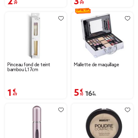
OFFRE VIP
Pinceau fond de teint
Mallette de maquillage
bambou L17cm
1,49 €
5,10 €
Prix remisé de 16,99 € 
16,99 €