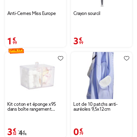
Anti-Cernes Miss Europe
Crayon sourcil
1,99 €
3,99 €
OFFRE VIP
Kit coton et éponge x95
Lot de 10 patchs anti-
dans boîte rangement
auréoles 9,5x12cm
15x10xH10cm
3,52 €
0,79 €
Prix remisé de 4,99 € à 3,52 €
4,99 €