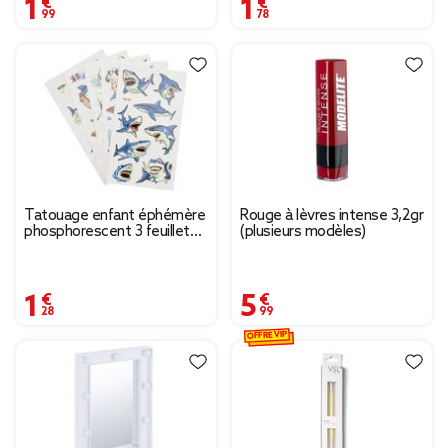
1,99 €
1,78 €
Tatouage enfant éphémère
Rouge à lèvres intense 3,2gr
phosphorescent 3 feuillets
(plusieurs modèles)
(2 modèles)
1,28 €
5,99 €
OFFRE VIP