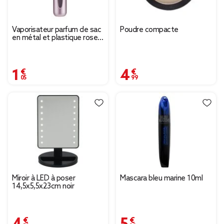
Vaporisateur parfum de sac
Poudre compacte
en métal et plastique rose
H15cm
1,05 €
4,99 €
Miroir à LED à poser
Mascara bleu marine 10ml
14,5x5,5x23cm noir
4,50 €
5,29 €