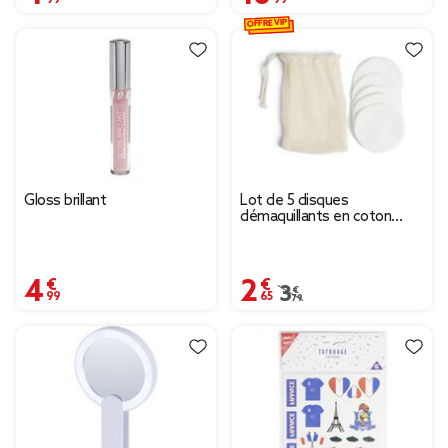
OFFRE VIP
Gloss brillant
Lot de 5 disques
démaquillants en coton
réutilisables Ø8cm
4,99 €
2,65 €
Prix remisé de 3,79 € à
3,79 €