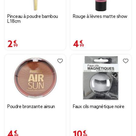
Pinceau à poudre bambou
Rouge à lèvres matte show
L18cm
2,99 €
4,99 €
Poudre bronzante airsun
Faux cils magnétique noire
4,99 €
10,99 €