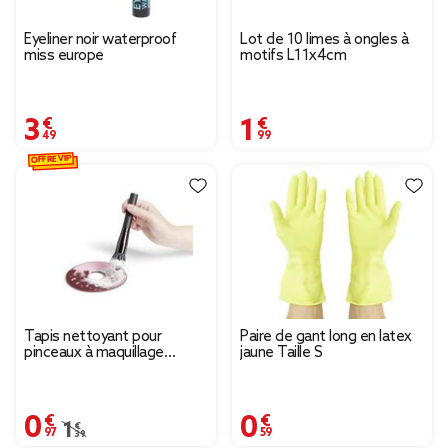
Eyeliner noir waterproof
Lot de 10 limes à ongles à
miss europe
motifs L11x4cm
3,49 €
1,99 €
OFFRE VIP
Tapis nettoyant pour
Paire de gant long en latex
pinceaux à maquillage
jaune Taille S
ø15cm
0,97 €
0,59 €
Prix remisé de 1,39 € à 0,97 €
1,39 €