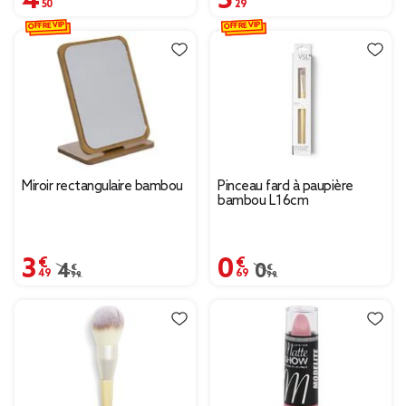
OFFRE VIP
OFFRE VIP
Miroir rectangulaire bambou
Pinceau fard à paupière
bambou L16cm
3,49 €
0,69 €
Prix remisé de 4,99 € à 3,49 €
4,99 €
Prix remisé de 0,99 € à
0,99 €