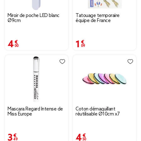
Miroir de poche LED blanc
Tatouage temporaire
Ø9cm
équipe de France
4,00 €
1,09 €
Mascara Regard Intense de
Coton démaquillant
Miss Europe
réutilisable Ø10cm x7
3,49 €
4,50 €