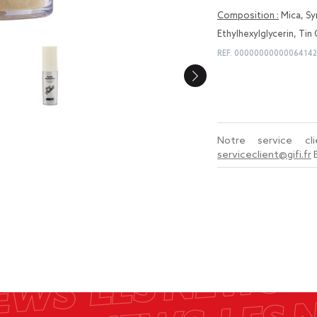
Composition :
Mica, Sy
Ethylhexylglycerin, Tin 
REF.
0000000000006414
Notre service c
serviceclient@gifi.fr