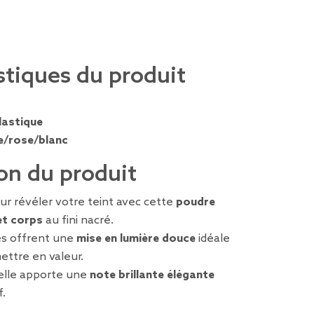
stiques du produit
lastique
e/rose/blanc
on du produit
our révéler votre teint avec cette
poudre
et corps
au fini nacré.
tés offrent une
mise en lumière douce
idéale
ettre en valeur.
, elle apporte une
note brillante élégante
f.