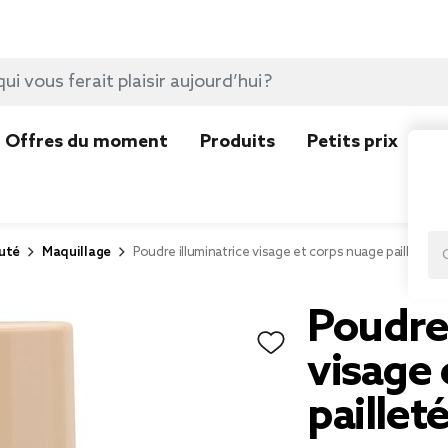
Offres du moment
Produits
Petits prix
N
uté
Maquillage
Poudre illuminatrice visage et corps nuage pailleté 8
Poudre 
visage 
paillet