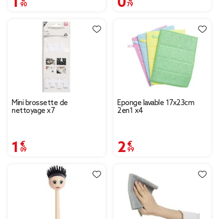
Mini brossette de
Éponge lavable 17x23cm
nettoyage x7
2en1 x4
1,09 €
2,99 €