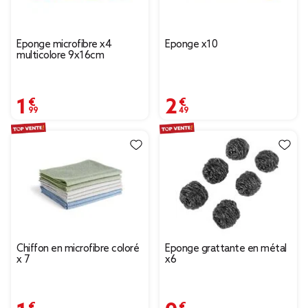
Éponge microfibre x4
Éponge x10
multicolore 9x16cm
1,99 €
2,49 €
Chiffon en microfibre coloré
Éponge grattante en métal
x 7
x6
1,90 €
0,79 €