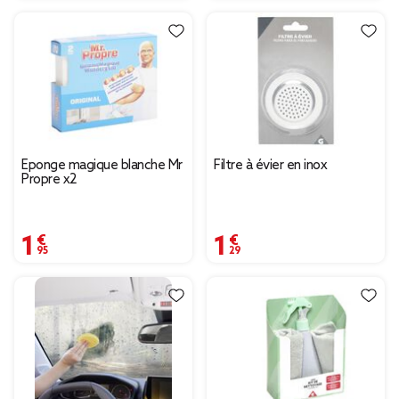
Éponge magique blanche Mr
Filtre à évier en inox
Propre x2
1,95 €
1,29 €