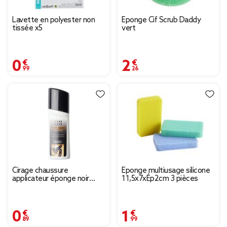
Lavette en polyester non
Éponge Cif Scrub Daddy
tissée x5
vert
0,99 €
2,26 €
Cirage chaussure
Éponge multiusage silicone
applicateur éponge noir
11,5x7xÉp2cm 3 pièces
brillant 75ml
0,89 €
1,99 €