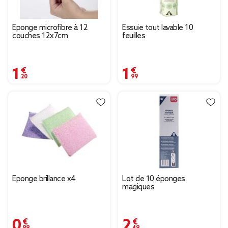
Éponge microfibre à 12
Essuie tout lavable 10
couches 12x7cm
feuilles
1,20 €
1,99 €
Éponge brillance x4
Lot de 10 éponges
magiques
0,99 €
2,49 €