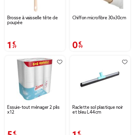
Brosse à vaisselle tête de
Chiffon microfibre 30x30cm
poupée
1,29 €
0,99 €
Essuie-tout ménager 2 plis
Raclette sol plastique noir
x12
et bleu L44cm
5,90 €
1,99 €