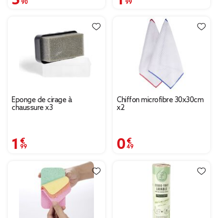
Éponge de cirage à
Chiffon microfibre 30x30cm
chaussure x3
x2
1,99 €
0,49 €