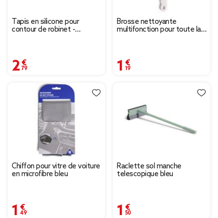
Tapis en silicone pour
Brosse nettoyante
contour de robinet -
multifonction pour toute la
L.36xl.14cm
maison
2,79 €
1,19 €
Chiffon pour vitre de voiture
Raclette sol manche
en microfibre bleu
telescopique bleu
1,49 €
1,50 €