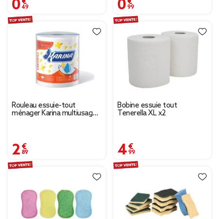
0,49 €
0,99 €
Rouleau essuie-tout
Bobine essuie tout
ménager Karina multiusage
Tenerella XL x2
2 plis
2,89 €
4,99 €