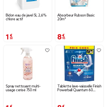
Bidon eau de javel 5L 2,6%
Absorbeur Rubson Basic
chlore actif
20m²
1,50 €
8,95 €
Spray nettoyant multi-
Tablette lave-vaisselle Finish
usage cerise 750 ml
Powerball Quantum 60
capsules
1,55 €
8,95 €