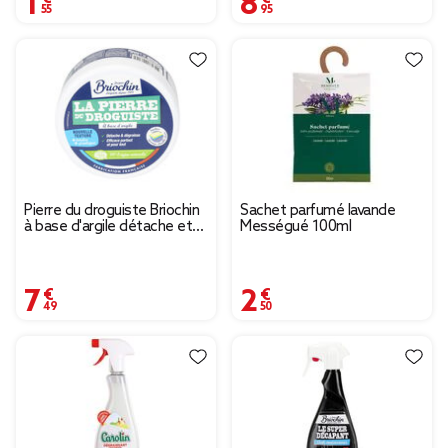
Pierre du droguiste Briochin
Sachet parfumé lavande
à base d'argile détache et
Mességué 100ml
dégraisse 300gr
7,49 €
2,50 €