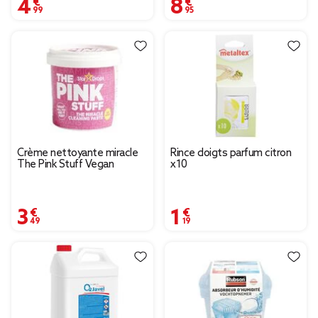
4,99 €
8,95 €
Crème nettoyante miracle
Rince doigts parfum citron
The Pink Stuff Vegan
x10
3,49 €
1,19 €