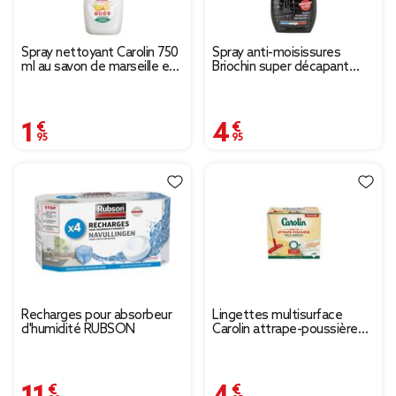
Spray nettoyant Carolin 750
Spray anti-moisissures
ml au savon de marseille et
Briochin super décapant
agrumes
désinfectant 500ml
1,95 €
4,95 €
Recharges pour absorbeur
Lingettes multisurface
d'humidité RUBSON
Carolin attrape-poussière
40 feuilles
11,99 €
4,95 €