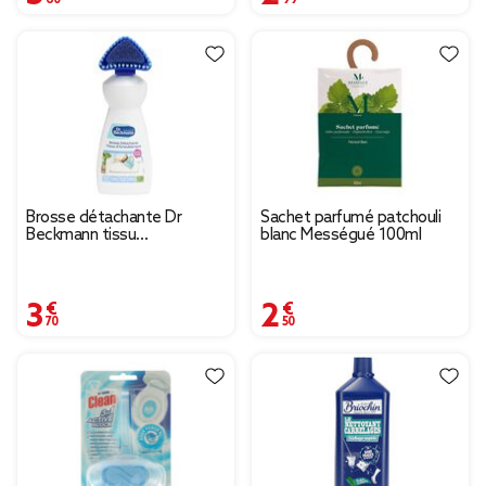
Brosse détachante Dr
Sachet parfumé patchouli
Beckmann tissu
blanc Mességué 100ml
d'ameublement 400ml
3,70 €
2,50 €