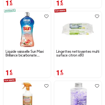
1,30 €
1,30 €
Liquide vaisselle Sun Maxi
Lingettes nettoyantes multi
Brillance bicarbonate
surface citron x80
senteur pamplemousse
500ml
1,30 €
1,29 €