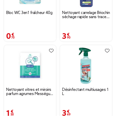
Bloc WC 3en1 fraîcheur 40g
Nettoyant carrelage Briochin
séchage rapide sans traces
eucalyptus 1L
0,70 €
3,90 €
Nettoyant vitres et miroirs
Désinfectant multiusages 1
parfum agrumes Mességué
L
sachet pour 500ml
1,50 €
3,49 €