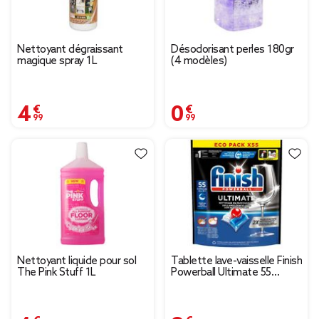
Nettoyant dégraissant
Désodorisant perles 180gr
magique spray 1L
(4 modèles)
4,99 €
0,99 €
Nettoyant liquide pour sol
Tablette lave-vaisselle Finish
The Pink Stuff 1L
Powerball Ultimate 55
capsules parfum frais