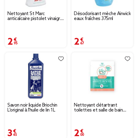
Nettoyant St Marc
Désodorisant mèche Airwick
anticalcaire pistolet vinaigre
eaux fraîches 375ml
blanc 900 ml
2,95 €
2,67 €
Savon noir liquide Briochin
Nettoyant détartrant
L'original à l'huile de lin 1L
toilettes et salle de bain
parfum boisé Mességué
sachet pour 500ml
3,45 €
2,00 €