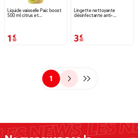
Liquide vaisselle Paic boost
Lingette nettoyante
500 ml citrus et
désinfectante anti-
pamplemousse
bactérienne St Marc x80
1,50 €
3,50 €
1