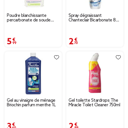
Poudre blanchissante
Spray dégraissant
percarbonate de soude
Chanteclair Bicarbonate 800
Briochin L'authentique 500gr
ml
5,99 €
2,70 €
Gel au vinaigre de ménage
Gel toilette Stardrops The
Briochin parfum menthe 1L
Miracle Toilet Cleaner 750ml
3,60 €
2,99 €