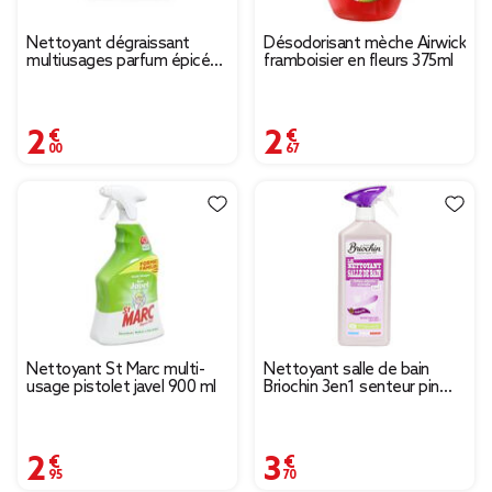
Nettoyant dégraissant
Désodorisant mèche Airwick
multiusages parfum épicé
framboisier en fleurs 375ml
Mességué sachet pour
500ml
2,00 €
2,67 €
Nettoyant St Marc multi-
Nettoyant salle de bain
usage pistolet javel 900 ml
Briochin 3en1 senteur pin
750ml
2,95 €
3,70 €