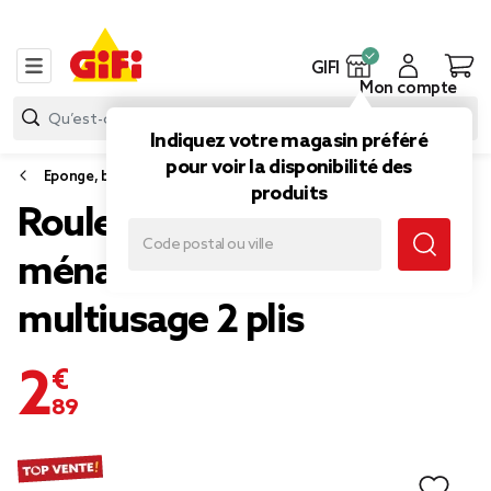
GIFI
Mon compte
Indiquez votre magasin préféré
pour voir la disponibilité des
Eponge, brosse et chiffon
produits
Rouleau essuie-tout
ménager Karina
multiusage 2 plis
2,89 €