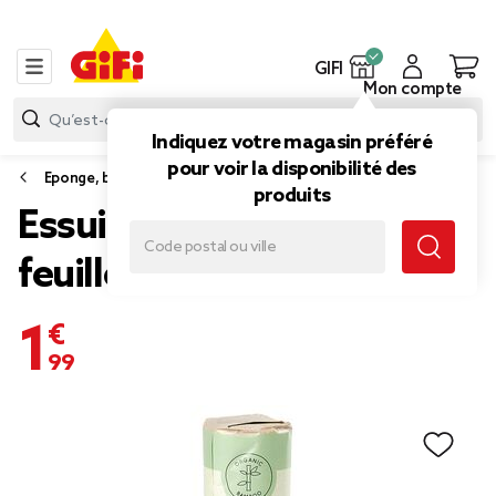
GIFI
Mon compte
Indiquez votre magasin préféré
pour voir la disponibilité des
Eponge, brosse et chiffon
produits
Essuie tout lavable 10
feuilles
1,99 €