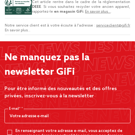
Cet article rentre dans le cadre de la réglementation
DEEE
. Si vous souhaitez recycler votre ancien appareil,
rapportez-le
en magasin GiFi
.
En savoir plus...
.
Notre service client est à votre écoute à l'adresse :
serviceclient@gifi.fr
En savoir plus...
Ne manquez pas la
newsletter GiFi
Pour être informé des nouveautés et des offres
privées, inscrivez-vous à la newsletter
E-mail*
En renseignant votre adresse e-mail, vous acceptez de