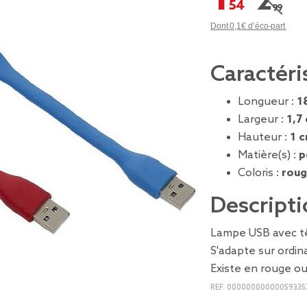
2,99 €
Prix r
Dont 0,1€ d’éco-part
Caractéri
Longueur :
1
Largeur :
1,7
Hauteur :
1 
Matière(s) :
p
Coloris :
roug
Descripti
Lampe USB avec têt
S'adapte sur ordi
Existe en rouge ou
REF.
00000000000059335