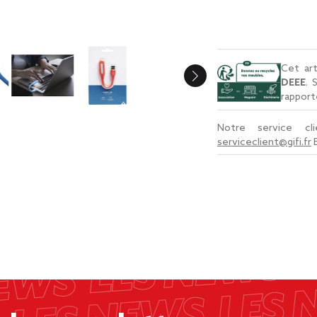
Cet art
DEEE
. 
rapport
Notre service c
serviceclient@gifi.fr