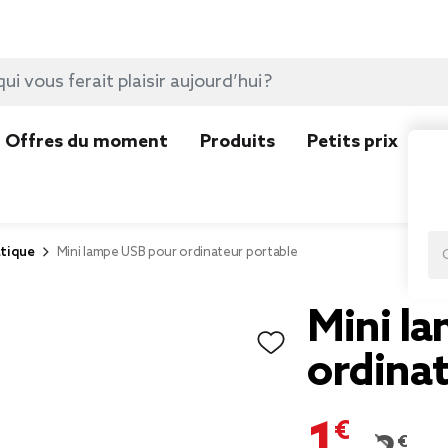
Offres du moment
Produits
Petits prix
N
tique
Mini lampe USB pour ordinateur portable
Mini l
ordinat
1,54 €