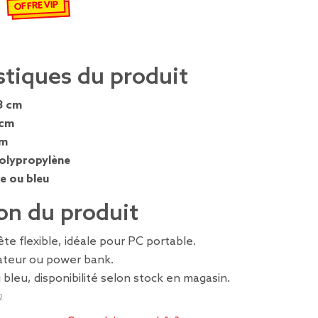
emisé de 2,99 € à 1,54 €
OFFRE VIP
stiques du produit
8 cm
 cm
cm
olypropylène
e ou bleu
on du produit
e flexible, idéale pour PC portable.
nateur ou power bank.
 bleu, disponibilité selon stock en magasin.
2