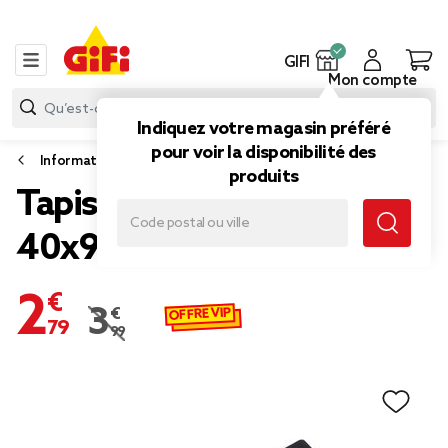
GIFI
Mon compte
Indiquez votre magasin préféré
pour voir la disponibilité des
Informatique
produits
Tapis de souris noir
40x90cm
2,79 €
OFFRE VIP
3,99 €
Prix remisé de 3,99 € à 2,79 €