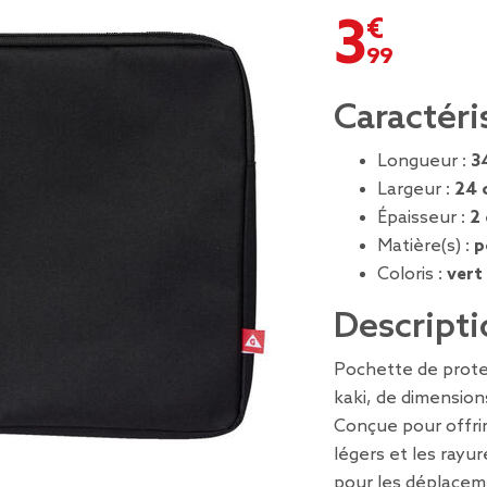
3,99 €
Caractéri
Longueur :
3
Largeur :
24 
Épaisseur :
2
Matière(s) :
p
Coloris :
vert
Descripti
Pochette de prote
kaki, de dimensio
Conçue pour offrir
légers et les rayur
pour les déplacem