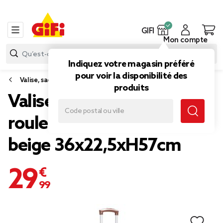
GIFI
Mon compte
Indiquez votre magasin préféré
pour voir la disponibilité des
Valise, sac de voyage
produits
Valise rigide 38L trolley 4
roulettes plastique ABS
beige 36x22,5xH57cm
29,99 €