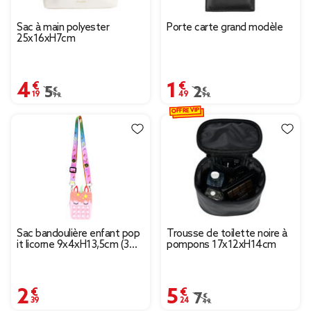
Sac à main polyester
Porte carte grand modèle
25x16xH7cm
4,19 €
1,49 €
Prix remisé de 5,99 € à 4,19 €
5,99 €
Prix remisé de 2,99 € à
2,99 €
OFFRE VIP
Sac bandoulière enfant pop
Trousse de toilette noire à
it licorne 9x4xH13,5cm (3
pompons 17x12xH14cm
modèles)
2,39 €
5,24 €
Prix remisé de 7,49 € à
7,49 €