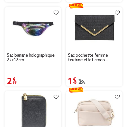
OFFRE VIP
Sac banane holographique
Sac pochette femme
22x12cm
feutrine effet croco
25x16cm - 2 modèles noir
ou ou blanc
2,99 €
1,45 €
Prix remisé de 2,90 € à
2,90 €
OFFRE VIP