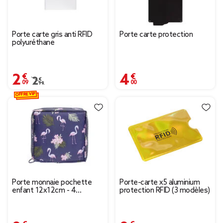
Porte carte gris anti RFID
Porte carte protection
polyuréthane
2,09 €
4,00 €
Prix remisé de 2,99 € à 2,09 €
2,99 €
OFFRE VIP
Porte monnaie pochette
Porte-carte x5 aluminium
enfant 12x12cm - 4
protection RFID (3 modèles)
modèles