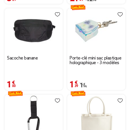
OFFRE VIP
Sacoche banane
Porte-clé mini sac plastique
holographique - 3 modèles
1,00 €
1,39 €
Prix remisé de 1,99 € à 
1,99 €
OFFRE VIP
OFFRE VIP