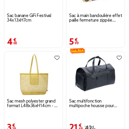
Sac banane GiFi Festival
Sac à main bandoulière effet
34x13xH7cm
paille fermeture zippée
21x7xH15cm (2 modèles)
4,00 €
5,99 €
OFFRE VIP
Sac mesh polyester grand
Sac multifonction
format L48x36xH14cm - 4
multipoche housse pour
coloris
costume et rangement
chaussures L53cm
3,29 €
21,49 €
Prix remisé de 42,99
42,99 €