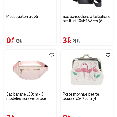
Mousqueton alu x5
Sac bandoulière à téléphone
simili uni 10xH16,5cm (6
modèles)
0,41 €
3,49 €
Prix remisé de 0,59 € à 0,41 €
0,59 €
Prix remisé de 4,99 € à
4,99 €
Sac banane L30cm - 3
Porte monnaie petite
modèles noir/vert/rose
bourse 7,5x9,5cm (4
modèles)
2,99 €
0,98 €