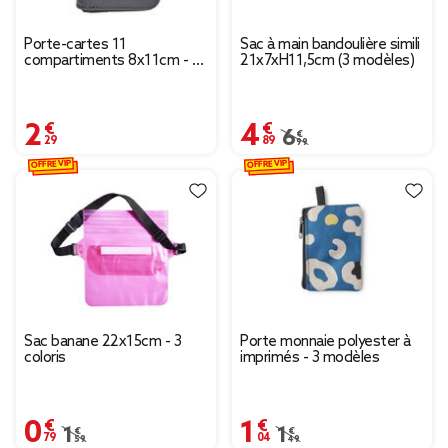
Porte-cartes 11
Sac à main bandoulière simili
compartiments 8x11cm - 2
21x7xH11,5cm (3 modèles)
modèles noir ou gris
2,29 €
4,89 €
Prix remisé de 6,99 € 
6,99 €
OFFRE VIP
OFFRE VIP
Sac banane 22x15cm - 3
Porte monnaie polyester à
coloris
imprimés - 3 modèles
0,79 €
1,04 €
Prix remisé de 1,59 € à 0,79 €
1,59 €
Prix remisé de 1,49 € à
1,49 €