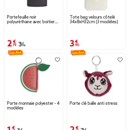
Portefeuille noir
Tote bag velours côtelé
polyuréthane avec boitier
34x8xH32cm (3 modèles)
RFID
2,79 €
3,90 €
Prix remisé de 3,99 € à 2,79 €
3,99 €
OFFRE VIP
OFFRE VIP
Porte monnaie polyester - 4
Porte clé balle anti stress
modèles
1,39 €
2,30 €