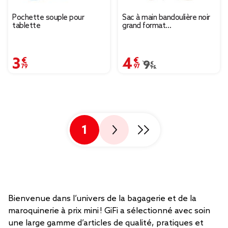
Pochette souple pour
Sac à main bandoulière noir
tablette
grand format
25,5x8,5xH19cm
3,79 €
4,97 €
Prix remisé de 9,95 € à
9,95 €
1
Bienvenue dans l’univers de la bagagerie et de la
maroquinerie à prix mini ! GiFi a sélectionné avec soin
une large gamme d’articles de qualité, pratiques et