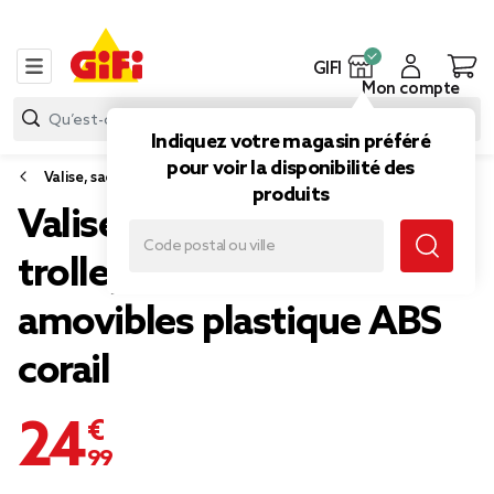
GIFI
Mon compte
Indiquez votre magasin préféré
pour voir la disponibilité des
Valise, sac de voyage
produits
Valise cabine 26L lowcost
trolley 4 roulettes
amovibles plastique ABS
corail
24,99 €