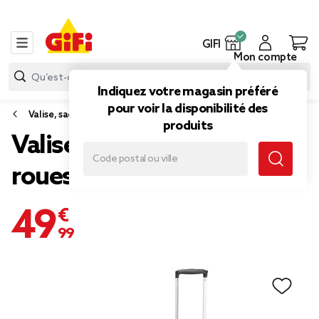
GIFI
Mon compte
Indiquez votre magasin préféré
pour voir la disponibilité des
Valise, sac de voyage
produits
Valise trolley souple 4
roues 50L gris H68cm
49,99 €