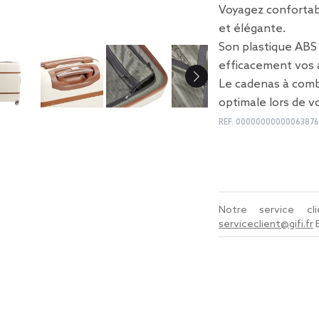
Voyagez confortab
et élégante.
Son plastique ABS
efficacement vos a
Le cadenas à combi
optimale lors de 
REF.
00000000000063876
Notre service c
serviceclient@gifi.fr