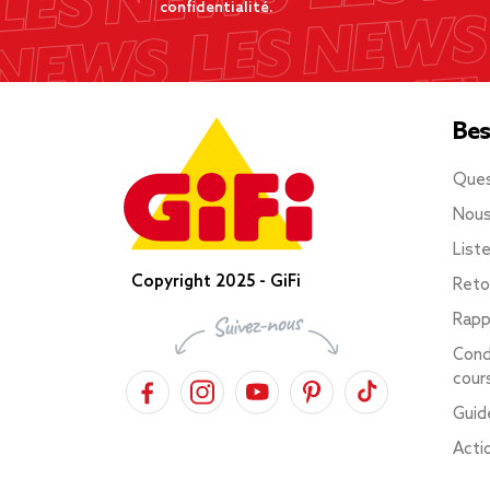
confidentialité.
Bes
Ques
Nous
List
Copyright 2025 - GiFi
Reto
Rapp
Cond
cour
Guid
Acti