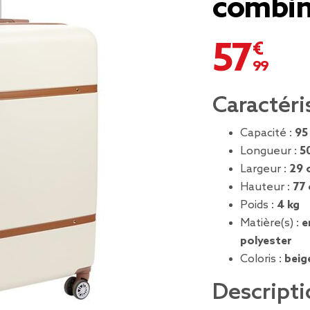
combina
57,99 €
Caractéri
Capacité :
95
Longueur :
5
Largeur :
29 
Hauteur :
77
Poids :
4 kg
Matière(s) :
e
polyester
Coloris :
beig
Descripti