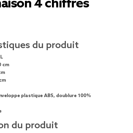
ison 4 chiffres
stiques du produit
 L
0 cm
cm
 cm
nveloppe plastique ABS, doublure 100%
e
on du produit