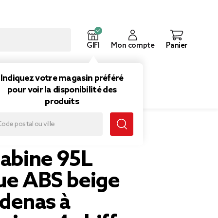
GIFI
Mon compte
Panier
ouveautés
Inspirations
Indiquez votre magasin préféré
pour voir la disponibilité des
produits
 beige avec cadenas à combinaison 4 chiffres
cabine 95L
que ABS beige
adenas à