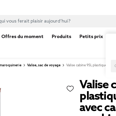
Offres du moment
Produits
Petits prix
N
 maroquinerie
Valise, sac de voyage
Valise cabine 95L plastique ABS
Valise 
plasti
avec c