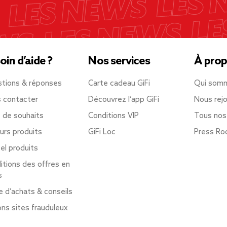
oin d’aide ?
Nos services
À prop
tions & réponses
Carte cadeau GiFi
Qui som
 contacter
Découvrez l’app GiFi
Nous rejo
e de souhaits
Conditions VIP
Tous nos
urs produits
GiFi Loc
Press R
el produits
itions des offres en
s
e d’achats & conseils
ons sites frauduleux