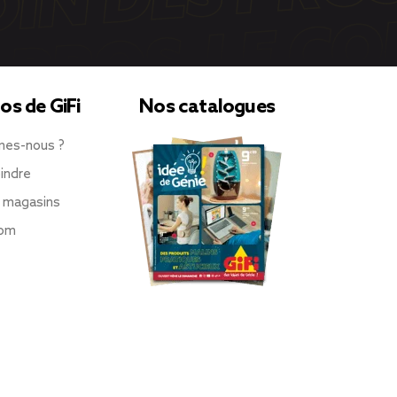
os de GiFi
Nos catalogues
mes-nous ?
indre
 magasins
oom