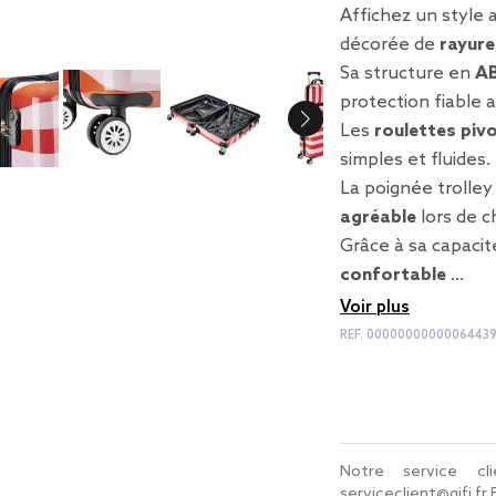
Affichez un style 
décorée de
rayure
Sa structure en
AB
protection fiable a
Les
roulettes piv
simples et fluides.
La poignée trolley
agréable
lors de c
Grâce à sa capacit
confortable
…
Voir plus
REF.
0000000000006443
Notre service c
serviceclient@gifi.fr