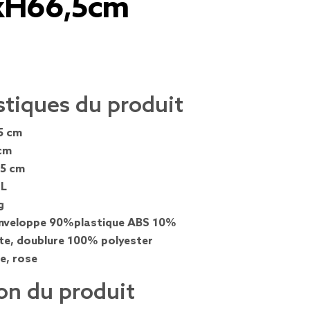
xH66,5cm
stiques du produit
5 cm
cm
,5 cm
 L
g
nveloppe 90%plastique ABS 10%
te, doublure 100% polyester
e, rose
on du produit