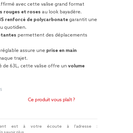
affirmé avec cette valise grand format
s rouges et roses
au look bayadère.
S renforcé de polycarbonate
garantit une
u quotidien.
otantes
permettent des déplacements
 réglable assure une
prise en main
haque trajet.
é de 63L, cette valise offre un
volume
95
Ce produit vous plaît ?
lient est à votre écoute à l'adresse :
En savoir plus...