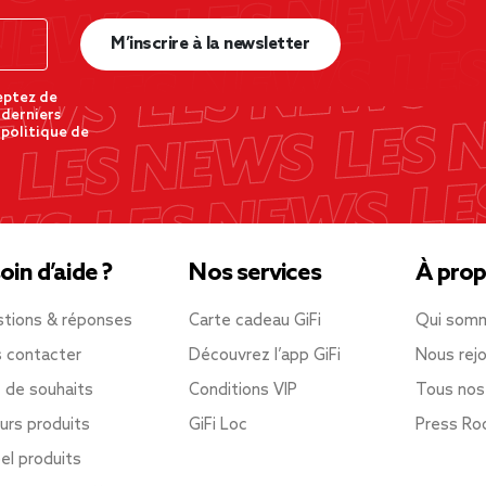
M’inscrire à la newsletter
eptez de
 derniers
 politique de
oin d’aide ?
Nos services
À prop
tions & réponses
Carte cadeau GiFi
Qui som
 contacter
Découvrez l’app GiFi
Nous rejo
e de souhaits
Conditions VIP
Tous nos
urs produits
GiFi Loc
Press R
el produits