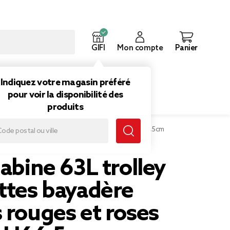
GIFI
Mon compte
Panier
ouveautés
Inspirations
Indiquez votre magasin préféré
pour voir la disponibilité des
produits
lettes bayadère rayures rouges et roses 45x26xH66,5cm
cabine 63L trolley
ttes bayadère
 rouges et roses