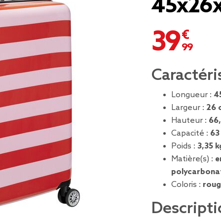
45x26
39,99 €
Caractéri
Longueur :
4
Largeur :
26 
Hauteur :
66
Capacité :
63
Poids :
3,35 k
Matière(s) :
e
polycarbona
Coloris :
roug
Descripti