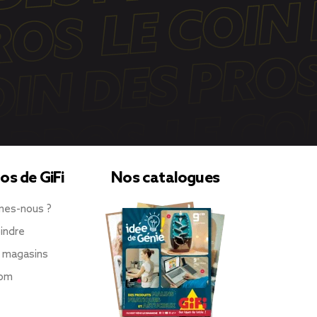
os de GiFi
Nos catalogues
mes-nous ?
indre
 magasins
oom