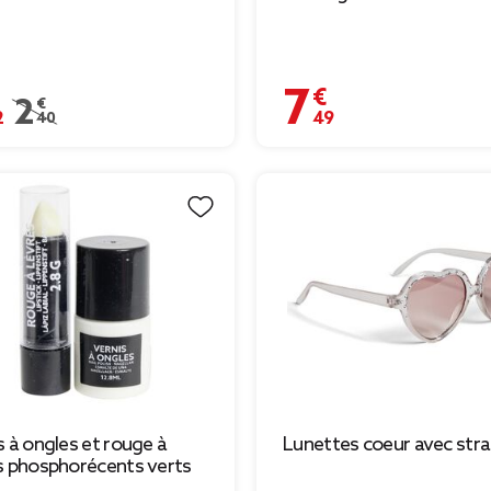
€
7,49 €
Prix remisé de 2,40 € à 0,72 €
2,40 €
s à ongles et rouge à
Lunettes coeur avec stra
s phosphorécents verts