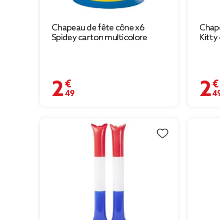
Chapeau de fête cône x6
Chape
Spidey carton multicolore
Kitty
2,49 €
2,49 