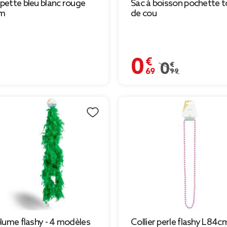
ette bleu blanc rouge
Sac à boisson pochette t
m
de cou
€
0,69 €
Prix remisé de 0,9
0,99 €
lume flashy - 4 modèles
Collier perle flashy L84cm