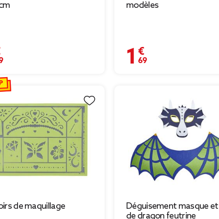
cm
modèles
€
1,69 €
P
irs de maquillage
Déguisement masque et 
de dragon feutrine