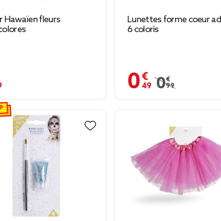
er Hawaïen fleurs
Lunettes forme coeur adu
colores
6 coloris
€
0,49 €
Prix remisé de 0,9
0,99 €
P