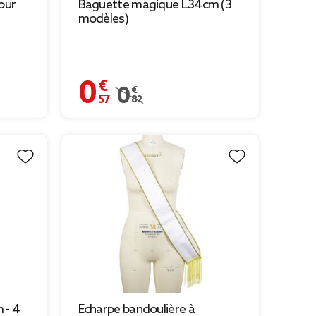
our
Baguette magique L34cm (3
modèles)
0,57 €
9 € à 0,69 €
Prix remisé de 0,82 € à 0,57 €
0,82 €
 - 4
Écharpe bandoulière à