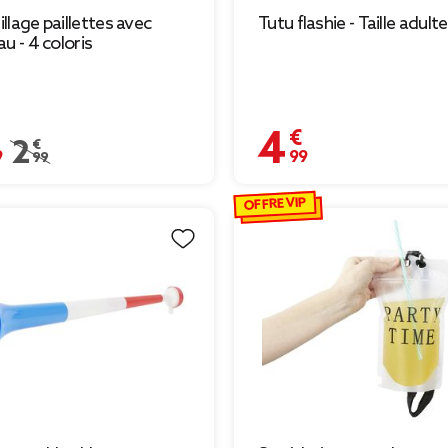
llage paillettes avec
Tutu flashie - Taille adulte
au - 4 coloris
€
4,99 €
Prix remisé de 2,99 € à 2,09 €
2,99 €
OFFRE VIP