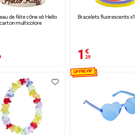
au de fête cône x6 Hello
Bracelets fluorescents x
 carton multicolore
€
1,29 €
OFFRE VIP