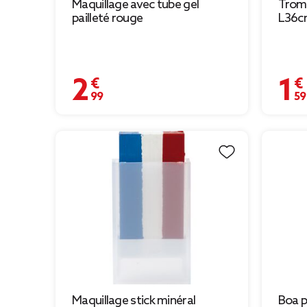
Maquillage avec tube gel
Tromp
pailleté rouge
L36c
2,99 €
1,59 
Maquillage stick minéral
Boa p