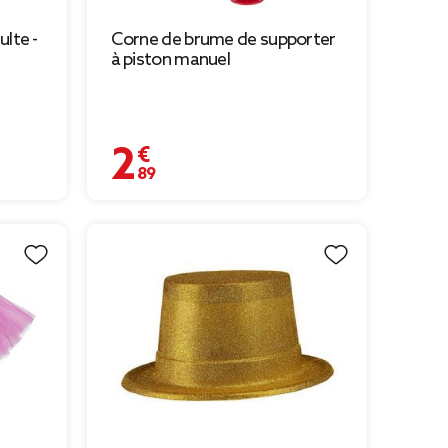
lte -
Corne de brume de supporter
à piston manuel
2,89 €
9 € à 0,49 €