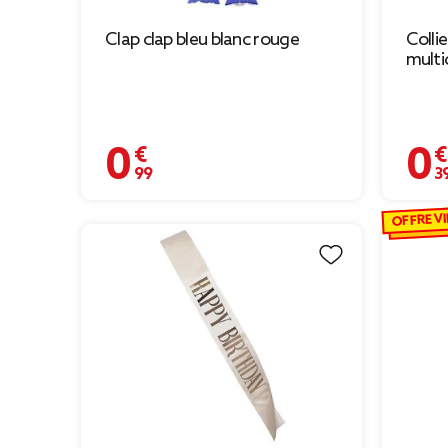
Clap clap bleu blanc rouge
Colli
multi
0,99 €
0,39 
OFFRE VI