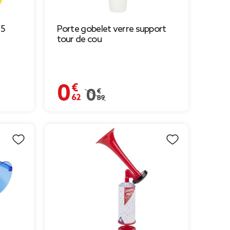
15
Porte gobelet verre support
tour de cou
0,62 €
Prix remisé de 0,89 € à 0,62 €
0,89 €