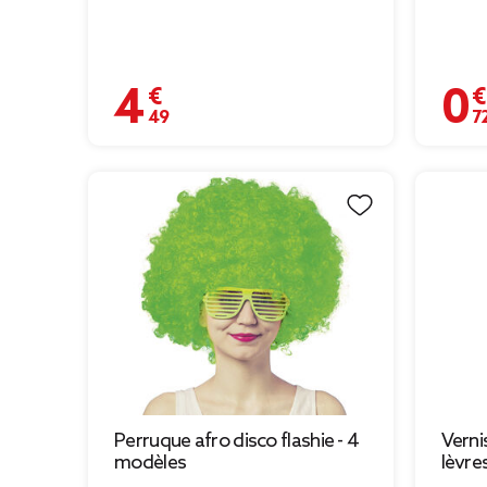
4,49 €
0,72 
Perruque afro disco flashie - 4
Verni
modèles
lèvre