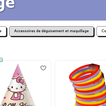
ge
e
Accessoires de déguisement et maquillage
Co