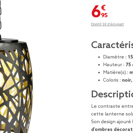
6,95 €
Dont 0,1€ d’éco-part
Caractéri
Diamètre :
15
Hauteur :
75
Matière(s) :
m
Coloris :
noir
Descripti
Le contraste entre
cette lanterne so
Son design ajouré l
d'ombres décorat