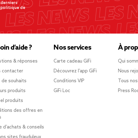
 derniers
 politique de
oin d’aide ?
Nos services
À prop
tions & réponses
Carte cadeau GiFi
Qui som
 contacter
Découvrez l’app GiFi
Nous rejo
e de souhaits
Conditions VIP
Tous nos
urs produits
GiFi Loc
Press R
el produits
itions des offres en
s
e d’achats & conseils
ons sites frauduleux