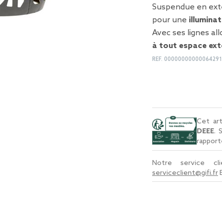
Suspendue en extér
pour une
illumin
Avec ses lignes al
à tout espace ext
REF.
00000000000064291
Cet art
DEEE
. 
rapport
Notre service c
serviceclient@gifi.fr