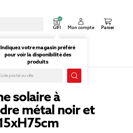
GIFI
Mon compte
Panier
ouveautés
Inspirations
Indiquez votre magasin préféré
pour voir la disponibilité des
produits
re métal noir et doré Ø15xH75cm
e solaire à
re métal noir et
Ø15xH75cm