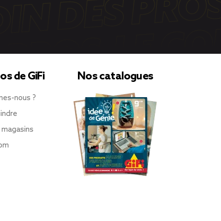
os de GiFi
Nos catalogues
mes-nous ?
indre
 magasins
oom