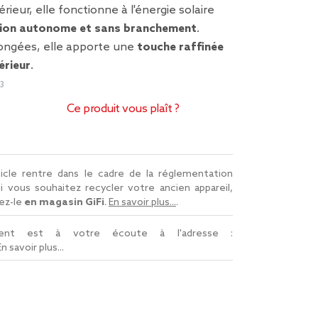
ieur, elle fonctionne à l'énergie solaire
ation autonome et sans branchement
.
longées, elle apporte une
touche raffinée
érieur
.
3
Ce produit vous plaît ?
icle rentre dans le cadre de la réglementation
Si vous souhaitez recycler votre ancien appareil,
ez-le
en magasin GiFi
.
En savoir plus...
.
lient est à votre écoute à l'adresse :
En savoir plus...