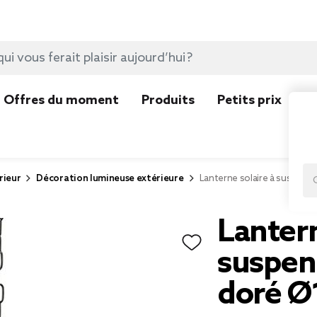
Offres du moment
Produits
Petits prix
N
rieur
Décoration lumineuse extérieure
Lanterne solaire à suspend
Lantern
suspend
doré 