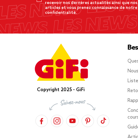
recevoir nos dernères actualités ainsi que nos
articles et vous prenez connaissance de notre
confidentialité.
Bes
Ques
Nous
List
Copyright 2025 - GiFi
Reto
Rapp
Cond
cour
Guid
Acti