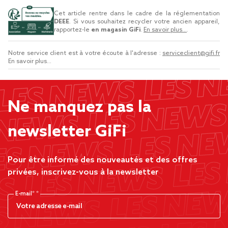
Cet article rentre dans le cadre de la réglementation
DEEE
. Si vous souhaitez recycler votre ancien appareil,
rapportez-le
en magasin GiFi
.
En savoir plus...
.
Notre service client est à votre écoute à l'adresse :
serviceclient@gifi.fr
En savoir plus...
Ne manquez pas la
newsletter GiFi
Pour être informé des nouveautés et des offres
privées, inscrivez-vous à la newsletter
E-mail*