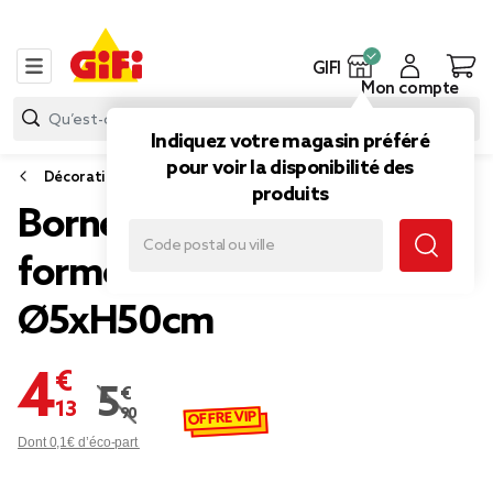
GIFI
Mon compte
Indiquez votre magasin préféré
pour voir la disponibilité des
Décoration lumineuse extérieure
produits
Borne solaire à planter
forme bambou
Ø5xH50cm
4,13 €
5,90 €
Prix remisé de 5,90 € à 4,13 €
OFFRE VIP
Dont 0,1€ d’éco-part