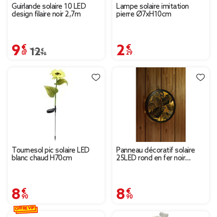
Guirlande solaire 10 LED
Lampe solaire imitation
design filaire noir 2,7m
pierre Ø7xH10cm
9,07 €
2,29 €
Prix remisé de 12,90 € à 9,07 €
12,90 €
Tournesol pic solaire LED
Panneau décoratif solaire
blanc chaud H70cm
25LED rond en fer noir
Ø40cm
8,90 €
8,90 €
OFFRE VIP