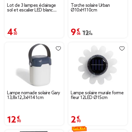
Lot de 3 lampes éclairage
Torche solaire Urban
sol et escalier LED blanc
Ø10xH110cm
froid
4,50 €
9,06 €
Prix remisé de 12,90 € 
12,90 €
Lampe nomade solaire Gary
Lampe solaire murale forme
13,8x12,3xH141cm
fleur 12LED Ø15cm
12,90 €
2,90 €
OFFRE VIP