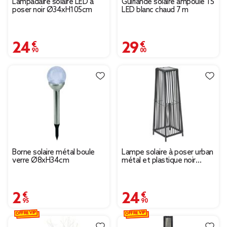
Lampadaire solaire LED à
Guirlande solaire ampoule 15
poser noir Ø34xH105cm
LED blanc chaud 7 m
24,90 €
29,00 €
Borne solaire métal boule
Lampe solaire à poser urban
verre Ø8xH34cm
métal et plastique noir
22x22xH68cm
2,95 €
24,90 €
OFFRE VIP
OFFRE VIP