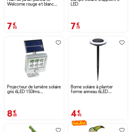
Welcome rouge et blanc
LED
H30cm
7,90 €
7,79 €
Projecteur de lumière solaire
Borne solaire à planter
gris 6LED 150lms
forme anneau 6LED
10x3xH15,5cm
Ø10xH34cm
8,00 €
4,90 €
OFFRE VIP