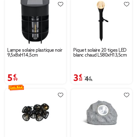
Lampe solaire plastique noir
Piquet solaire 20 tiges LED
9,5x8xH14,5cm
blanc chaud L580xH13,5cm
5,99 €
3,53 €
Prix remisé de 4,99 € à
4,99 €
OFFRE VIP