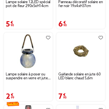
Lampe solaire 12LED spécial
Panneau décoratif solaire en
pot de fleur 290x5xH14cm
fer noir 19x4xH37cm
5,90 €
6,90 €
Lampe solaire à poser ou
Guirlande solaire en jute 60
suspendre en verre et jute
LED blanc chaud 5,6m
Ø11xH12,5cm (2 modèles)
2,99 €
7,90 €
OFFRE VIP