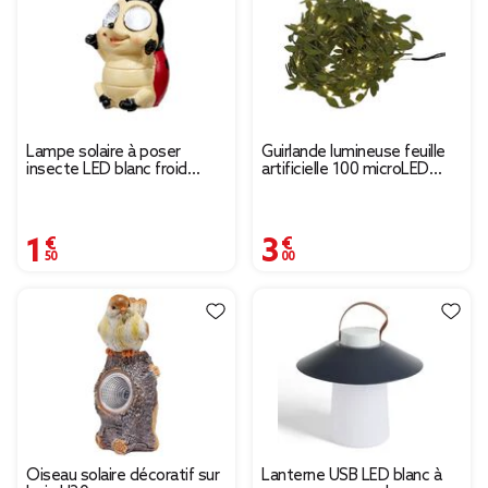
Lampe solaire à poser
Guirlande lumineuse feuille
insecte LED blanc froid
artificielle 100 microLED
6,5x5,5xH9,5cm (2 modèles)
L10m
1,50 €
3,00 €
Oiseau solaire décoratif sur
Lanterne USB LED blanc à