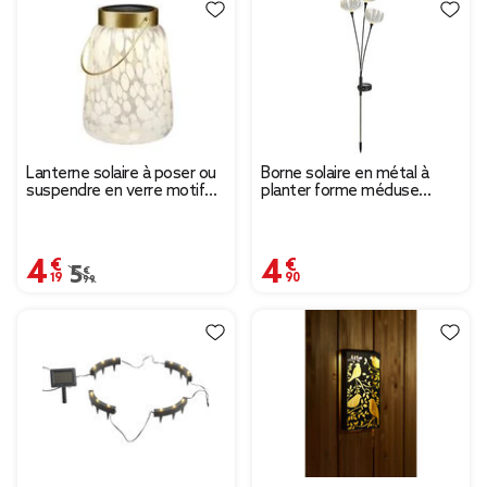
Lanterne solaire à poser ou
Borne solaire en métal à
suspendre en verre motif
planter forme méduse
blanc abstrait Ø12xH17cm
transparente H70cm
4,19 €
4,90 €
Prix remisé de 5,99 € à 4,19 €
5,99 €