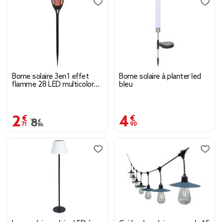
Borne solaire 3en1 effet
Borne solaire à planter led
flamme 28 LED multicolores
bleu
télécommande
2,71 €
4,90 €
Prix remisé de 8,80 € à 2,71 €
8,80 €