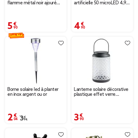
flamme métal noir ajouré
artificielle 50 microLED 4,9
motif feuillage 12LED blanc
m
chaud Ø9xH16cm
5,90 €
4,90 €
OFFRE VIP
Borne solaire led à planter
Lanterne solaire décorative
en inox argent ou or
plastique effet verre
texturé Ø12,5xH20cm
2,04 €
3,90 €
Prix remisé de 3,99 € à 2,04 €
3,99 €