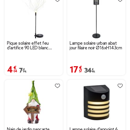
Pique solaire effet feu
Lampe solaire urban abat
d'artifice 90 LED blanc
jour filaire noir Ø16xH143cm
chaud
4,04 €
17,57 €
Prix remisé de 7,99 € à 4,04 €
7,99 €
Prix remisé de 34,90 
34,90 €
Nain de jardin pancarte
Lampe solaire d'appoint 6