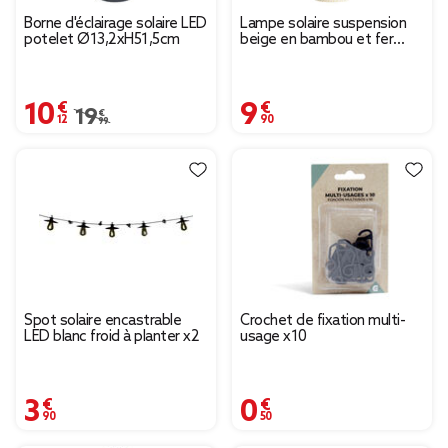
Borne d'éclairage solaire LED
Lampe solaire suspension
potelet Ø13,2xH51,5cm
beige en bambou et fer
Ø18xH20,5cm
10,12 €
9,90 €
Prix remisé de 19,99 € à 10,12 €
19,99 €
Spot solaire encastrable
Crochet de fixation multi-
LED blanc froid à planter x2
usage x10
3,90 €
0,50 €