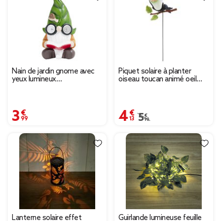
Nain de jardin gnome avec
Piquet solaire à planter
yeux lumineux
oiseau toucan animé oeil
10,5x9,5xH20cm
LED blanc chaud H48cm
3,99 €
4,13 €
Prix remisé de 5,90 € à
5,90 €
Lanterne solaire effet
Guirlande lumineuse feuille