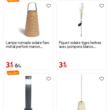
Lampe nomade solaire Faro
Piquet solaire tiges herbes
métal perforé marron
avec pompons blancs
Ø12,8xH20cm
22LED blanc chaud H76cm
3,50 €
3,90 €
Prix remisé de 6,90 € à 3,50 €
6,90 €
OFFRE VIP