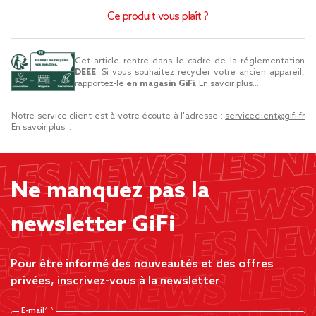
Ce produit vous plaît ?
Cet article rentre dans le cadre de la réglementation
DEEE
. Si vous souhaitez recycler votre ancien appareil,
rapportez-le
en magasin GiFi
.
En savoir plus...
.
Notre service client est à votre écoute à l'adresse :
serviceclient@gifi.fr
En savoir plus...
Ne manquez pas la
newsletter GiFi
Pour être informé des nouveautés et des offres
privées, inscrivez-vous à la newsletter
E-mail*