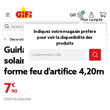
GIFI
Mon compte
Indiquez votre magasin préféré
pour voir la disponibilité des
Décoration lumineuse extérieure
produits
Guirlande extérieure
solaire 144 microLED
forme feu d'artifice 4,20m
7,90 €
Dont 0,1€ d’éco-part