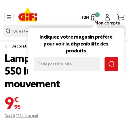
GIFI
Mon compte
Indiquez votre magasin préféré
pour voir la disponibilité des
Décoration lumineuse extérieure
produits
Lampe solaire triple LED
550 lumens détecteur de
mouvement
9,95 €
Dont 0,25€ d’éco-part