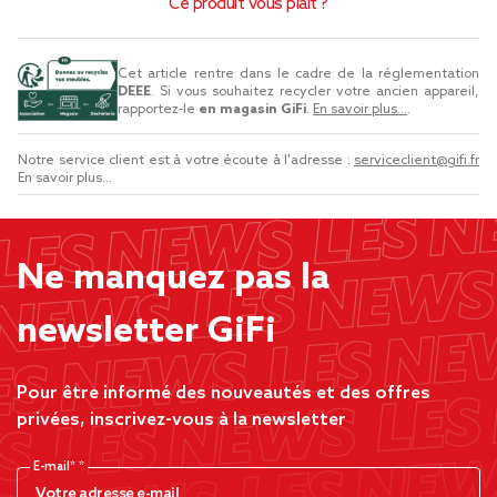
Ce produit vous plaît ?
Cet article rentre dans le cadre de la réglementation
DEEE
. Si vous souhaitez recycler votre ancien appareil,
rapportez-le
en magasin GiFi
.
En savoir plus...
.
Notre service client est à votre écoute à l'adresse :
serviceclient@gifi.fr
En savoir plus...
Ne manquez pas la
newsletter GiFi
Pour être informé des nouveautés et des offres
privées, inscrivez-vous à la newsletter
E-mail*