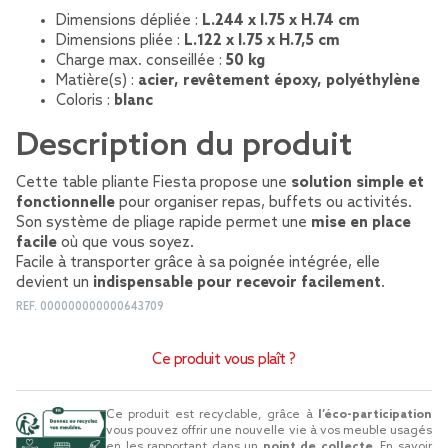
Dimensions dépliée :
L.244 x l.75 x H.74 cm
Dimensions pliée :
L.122 x l.75 x H.7,5 cm
Charge max. conseillée :
50 kg
Matière(s) :
acier, revêtement époxy, polyéthylène
Coloris :
blanc
Description du produit
Cette table pliante Fiesta propose une
solution simple et
fonctionnelle
pour organiser repas, buffets ou activités.
Son système de pliage rapide permet une
mise en place
facile
où que vous soyez.
Facile à transporter grâce à sa poignée intégrée, elle
devient un
indispensable pour recevoir facilement
.
REF.
000000000000643709
Ce produit vous plaît ?
Ce produit est recyclable, grâce à
l’éco-participation
vous pouvez offrir une nouvelle vie à vos meuble usagés
en les rapportant dans un
point de collecte
.
En savoir