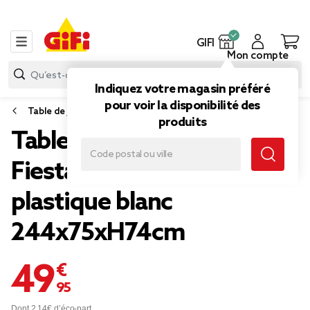
GIFI
Mon compte
Indiquez votre magasin préféré
pour voir la disponibilité des
Table de jardin
produits
Table de jardin pliante
Fiesta rectangulaire
plastique blanc
244x75xH74cm
49,95 €
Dont 2,14€ d’éco-part