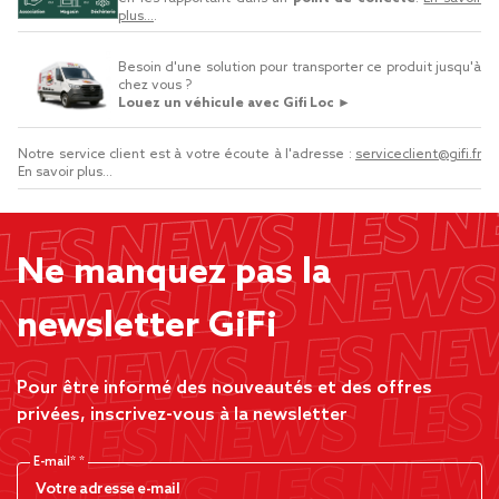
plus...
.
Besoin d'une solution pour transporter ce produit jusqu'à
chez vous ?
Louez un véhicule avec Gifi Loc ►
Notre service client est à votre écoute à l'adresse :
serviceclient@gifi.fr
En savoir plus...
Ne manquez pas la
newsletter GiFi
Pour être informé des nouveautés et des offres
privées, inscrivez-vous à la newsletter
E-mail*