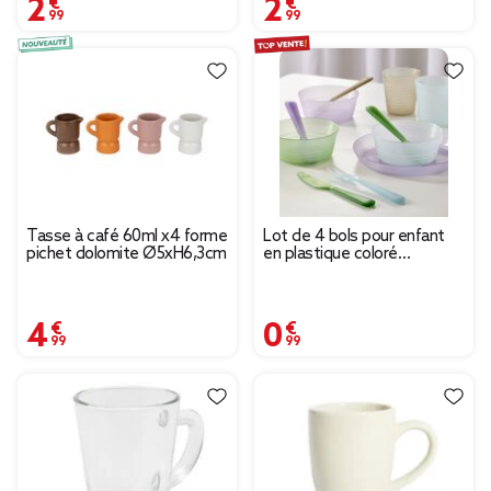
2,99 €
2,99 €
Tasse à café 60ml x4 forme
Lot de 4 bols pour enfant
pichet dolomite Ø5xH6,3cm
en plastique coloré
Ø12xH.4,5cm
4,99 €
0,99 €