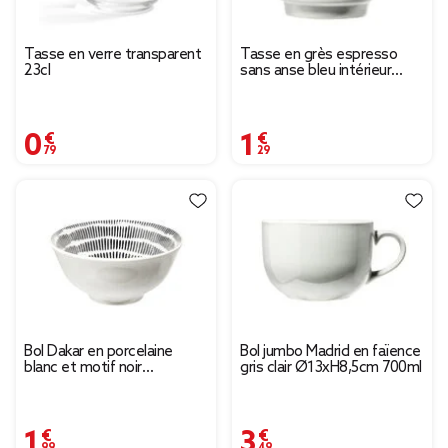
Tasse en verre transparent
Tasse en grès espresso
23cl
sans anse bleu intérieur
blanc 9cl Ø6,2xH6,2cm
0,79 €
1,29 €
Bol Dakar en porcelaine
Bol jumbo Madrid en faïence
blanc et motif noir
gris clair Ø13xH8,5cm 700ml
Ø16xH7,8cm
1,99 €
3,49 €