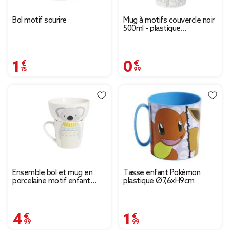
Bol motif sourire
Mug à motifs couvercle noir
500ml - plastique
Ø9xH14cm
1,75 €
0,99 €
Ensemble bol et mug en
Tasse enfant Pokémon
porcelaine motif enfant
plastique Ø7,6xH9cm
motif koala H15cm
4,99 €
1,99 €