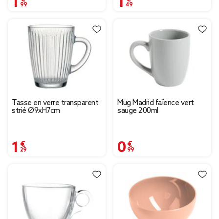
Tasse en verre transparent
Mug Madrid faïence vert
strié Ø9xH7cm
sauge 200ml
1,29 €
0,99 €