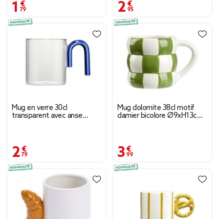
1,79 €
2,95 €
Mug en verre 30cl
Mug dolomite 38cl motif
transparent avec anse
damier bicolore Ø9xH13cm
colorée forme U Ø8xH9cm
(3 modèles)
(3 modèles)
2,79 €
3,99 €