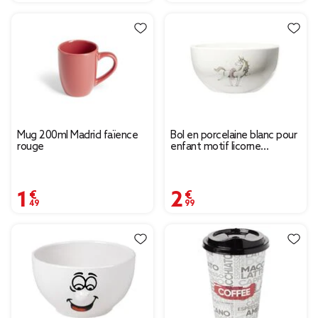
Mug 200ml Madrid faïence
Bol en porcelaine blanc pour
rouge
enfant motif licorne
Ø14xH7cm
1,49 €
2,99 €