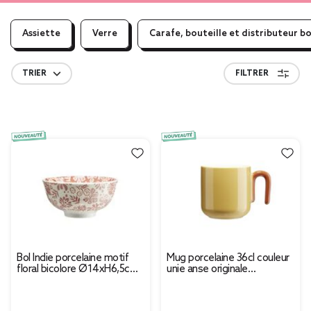
Assiette
Verre
Carafe, bouteille et distributeur b
TRIER
FILTRER
Bol Indie porcelaine motif
Mug porcelaine 36cl couleur
floral bicolore Ø14xH6,5cm
unie anse originale
(3 modèles)
Ø9xH9cm (4 modèles)