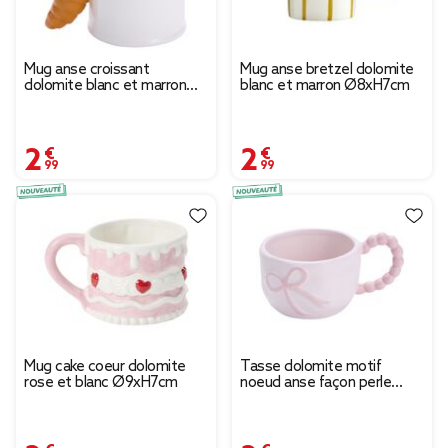
Mug anse croissant
Mug anse bretzel dolomite
dolomite blanc et marron
blanc et marron Ø8xH7cm
Ø8xH9,5cm
2,99 €
2,99 €
Mug cake coeur dolomite
Tasse dolomite motif
rose et blanc Ø9xH7cm
noeud anse façon perle
blanc et rose Ø10xH7cm