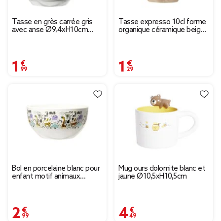
Tasse en grès carrée gris
Tasse expresso 10cl forme
avec anse Ø9,4xH10cm
organique céramique beige
420ml
Ø6xH6,3cm
1,99 €
1,29 €
Bol en porcelaine blanc pour
Mug ours dolomite blanc et
enfant motif animaux
jaune Ø10,5xH10,5cm
savane Ø14xH7cm
2,99 €
4,49 €