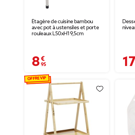
Étagère de cuisine bambou
Desse
avec pot à ustensiles et porte
nivea
rouleaux L50xH19,5cm
8,95 €
17,99
OFFRE VIP