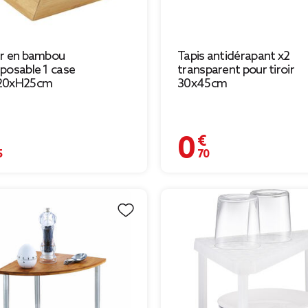
er en bambou
Tapis antidérapant x2
posable 1 case
transparent pour tiroir
20xH25cm
30x45cm
€
0,70 €