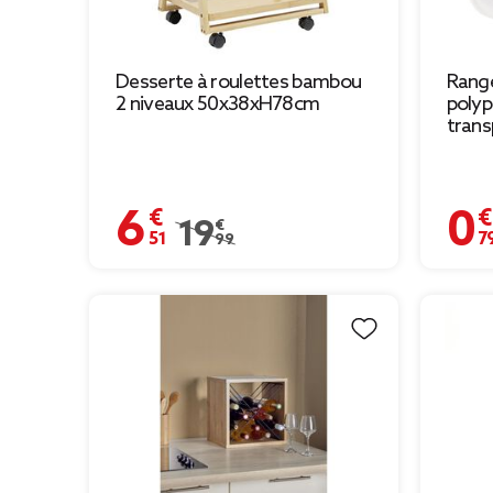
Desserte à roulettes bambou
Range
2 niveaux 50x38xH78cm
polyp
trans
6,51 €
0,79 
Prix remisé de 19,99 € à 6,51 €
19,99 €