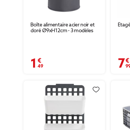
Boîte alimentaire acier noir et
Étagè
doré Ø9xH12cm - 3 modèles
1,49 €
7,99 