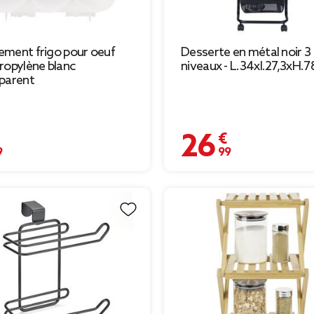
ment frigo pour oeuf
Desserte en métal noir 3
ropylène blanc
niveaux - L.34xl.27,3xH.
parent
€
26,99 €