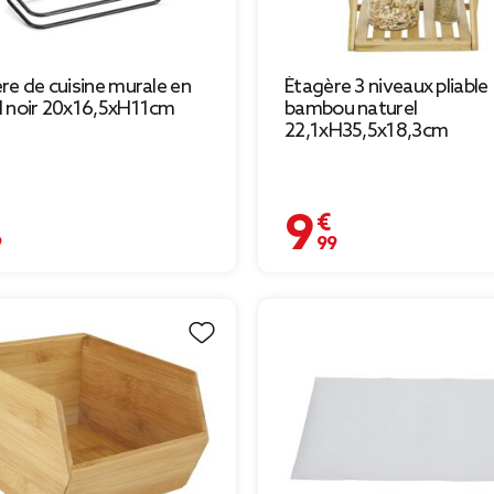
re de cuisine murale en
Étagère 3 niveaux pliable
 noir 20x16,5xH11cm
bambou naturel
22,1xH35,5x18,3cm
€
9,99 €