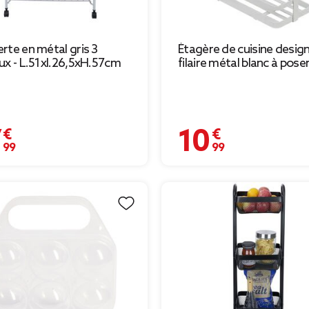
rte en métal gris 3
Étagère de cuisine desig
ux - L.51xl.26,5xH.57cm
filaire métal blanc à pose
 €
10,99 €