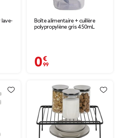
 lave-
Boîte alimentaire + cuillère
polypropylène gris 450mL
0,99 €
 € à 1,09 €