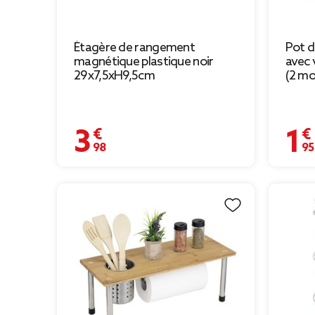
Étagère de rangement
Pot d
magnétique plastique noir
avec
29x7,5xH9,5cm
(2 mo
3,98 €
1,95 