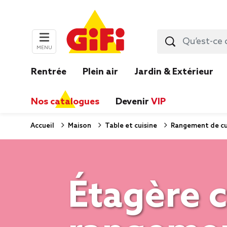
MENU
Rentrée
Plein air
Jardin & Extérieur
Nos catalogues
Devenir
VIP
Accueil
Maison
Table et cuisine
Rangement de cu
Étagère c