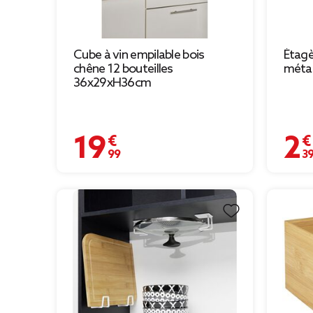
Cube à vin empilable bois
Étagè
chêne 12 bouteilles
métal
36x29xH36cm
19,99 €
2,39 