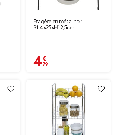
n
Étagère en métal noir
r
31,4x25xH12,5cm
4,79 €