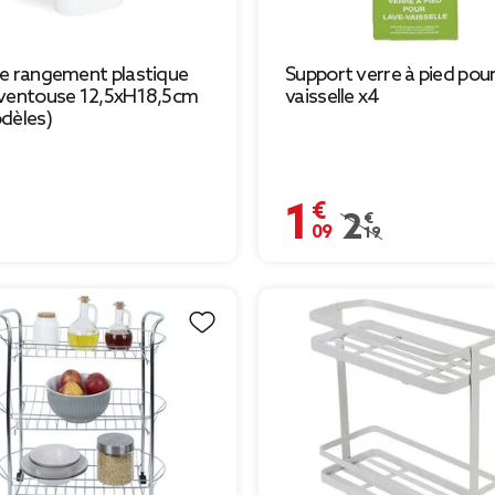
e rangement plastique
Support verre à pied pour
 ventouse 12,5xH18,5cm
vaisselle x4
dèles)
€
1,09 €
Prix remisé de 2,19
2,19 €