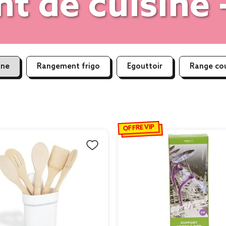
t de cuisine 
ine
Rangement frigo
Egouttoir
Range cou
OFFRE VIP