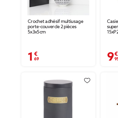
Crochet adhésif multiusage
Casi
porte-couvercle 2 pièces
super
5x3x5cm
15xP
1,69 €
9,95 