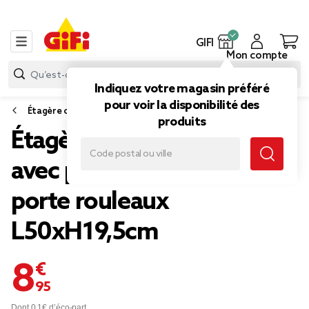
GIFI
Mon compte
Indiquez votre magasin préféré
pour voir la disponibilité des
Étagère cuisine, desserte et rangement de cuisine
produits
Étagère de cuisine bambou
avec pot à ustensiles et
porte rouleaux
L50xH19,5cm
8,95 €
Dont 0,1€ d’éco-part