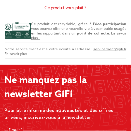
Ce produit vous plaît ?
Ce produit est recyclable, grâce à
l’éco-participation
vous pouvez offrir une nouvelle vie à vos meuble usagés
en les rapportant dans un
point de collecte
.
En savoir
plus...
.
Notre service client est à votre écoute à l'adresse :
serviceclient@gifi.fr
En savoir plus...
Ne manquez pas la
newsletter GiFi
Pour être informé des nouveautés et des offres
privées, inscrivez-vous à la newsletter
E-mail*