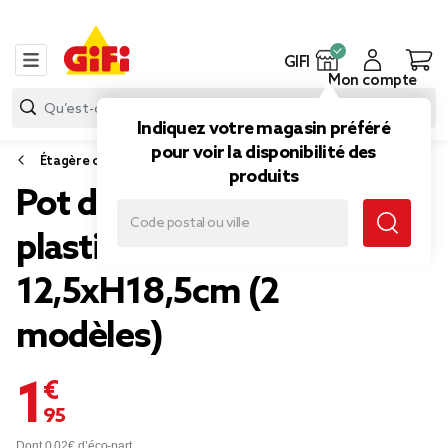
GIFI
Mon compte
Indiquez votre magasin préféré
pour voir la disponibilité des
Étagère cuisine, desserte et rangement de cuisine
produits
Pot de rangement
plastique avec ventouse
12,5xH18,5cm (2
modèles)
1,95 €
Dont 0,02€ d’éco-part