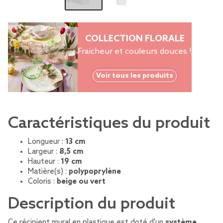
COLLECTION FLORALE
Fraicheur et couleurs douces !
Voir tous les produits
Caractéristiques du produit
Longueur :
13 cm
Largeur :
8,5 cm
Hauteur :
19 cm
Matière(s) :
polypoprylène
Coloris :
beige ou vert
Description du produit
Ce récipient mural en plastique est doté d'un
système