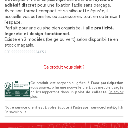
adhésif discret
pour une fixation facile sans perçage.
Avec son format compact et sa silhouette épurée, il
accueille vos ustensiles ou accessoires tout en optimisant
l'espace.
Parfait pour une cuisine bien organisée, il allie
praticité,
légèreté et design fonctionnel
.
Existe en 2 modèles (beige ou vert) selon disponibilité en
stock magasin.
REF.
000000000000643722
Ce produit vous plaît ?
Ce produit est recyclable, grâce à
l’éco-participation
vous pouvez offrir une nouvelle vie à vos meuble usagés
en les rapportant dans un
point de collecte
.
En savoir
plus...
.
Notre service client est à votre écoute à l'adresse :
serviceclient@gifi.fr
En savoir plus...