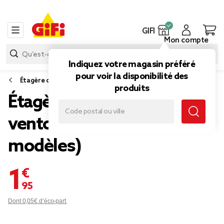
GIFI
Mon compte
Indiquez votre magasin préféré
pour voir la disponibilité des
Étagère cuisine, desserte et rangement de cuisine
produits
Étagère plastique avec
ventouse L28cm (2
modèles)
1,95 €
Dont 0,05€ d’éco-part