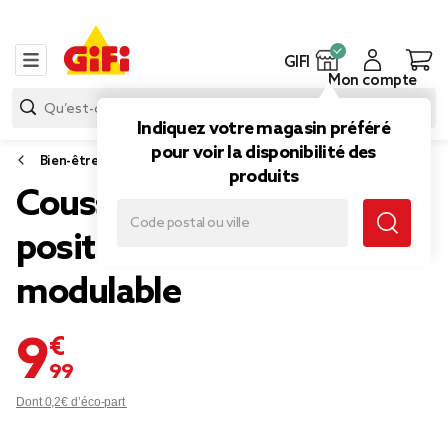
GIFI
Mon compte
Indiquez votre magasin préféré
pour voir la disponibilité des
Bien-être et minceur
produits
Coussin confort multi-
positions gris souple et
modulable
9,99 €
Dont 0,2€ d’éco-part