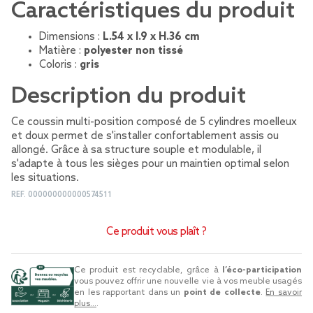
Caractéristiques du produit
Dimensions :
L.54 x l.9 x H.36 cm
Matière :
polyester non tissé
Coloris :
gris
Description du produit
Ce coussin multi-position composé de 5 cylindres moelleux
et doux permet de s'installer confortablement assis ou
allongé. Grâce à sa structure souple et modulable, il
s'adapte à tous les sièges pour un maintien optimal selon
les situations.
REF.
000000000000574511
Ce produit vous plaît ?
Ce produit est recyclable, grâce à
l’éco-participation
vous pouvez offrir une nouvelle vie à vos meuble usagés
en les rapportant dans un
point de collecte
.
En savoir
plus...
.