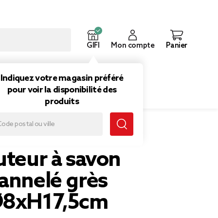
GIFI
Mon compte
Panier
ouveautés
Inspirations
Indiquez votre magasin préféré
pour voir la disponibilité des
produits
avon façon cannelé grès blanc Ø8xH17,5cm
uteur à savon
annelé grès
Ø8xH17,5cm