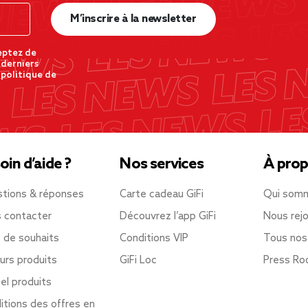
M’inscrire à la newsletter
eptez de
 derniers
 politique de
oin d’aide ?
Nos services
À prop
tions & réponses
Carte cadeau GiFi
Qui som
 contacter
Découvrez l’app GiFi
Nous rejo
e de souhaits
Conditions VIP
Tous nos
urs produits
GiFi Loc
Press R
el produits
itions des offres en