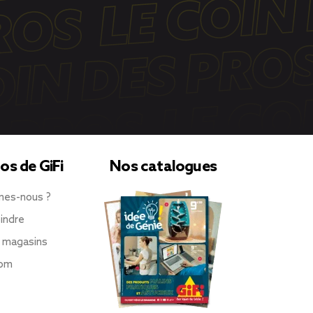
os de GiFi
Nos catalogues
mes-nous ?
indre
 magasins
oom