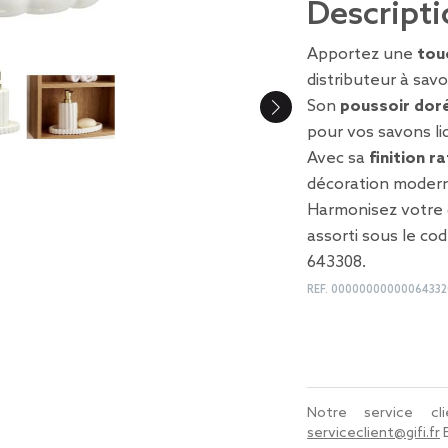
Descripti
Apportez une
tou
distributeur à sav
Son
poussoir dor
pour vos savons li
Avec sa
finition r
décoration modern
Harmonisez votre 
assorti sous le co
643308.
REF.
00000000000064332
Notre service c
serviceclient@gifi.fr