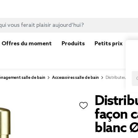
Offres du moment
Produits
Petits prix
N
nagement salle de bain
Accessoires salle de bain
Distributeur à s
Distrib
façon c
blanc 