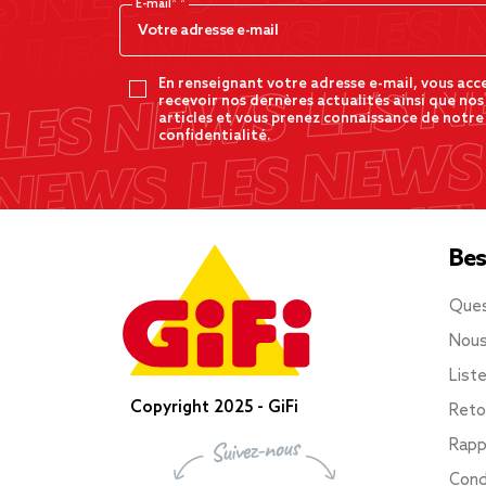
E-mail*
En renseignant votre adresse e-mail, vous acc
recevoir nos dernères actualités ainsi que nos
articles et vous prenez connaissance de notre
confidentialité.
Bes
Ques
Nous
List
Copyright 2025 - GiFi
Reto
Rapp
Cond