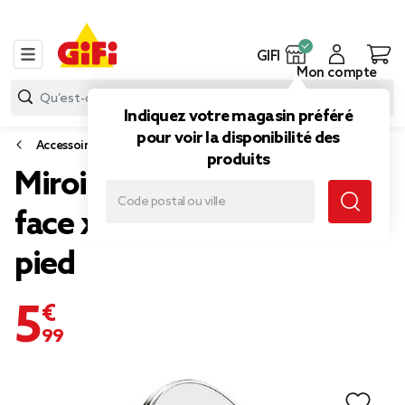
GIFI
Mon compte
Indiquez votre magasin préféré
pour voir la disponibilité des
Accessoires salle de bain
produits
Miroir grossissant double
face x1/x3 inclinable sur
pied
5,99 €